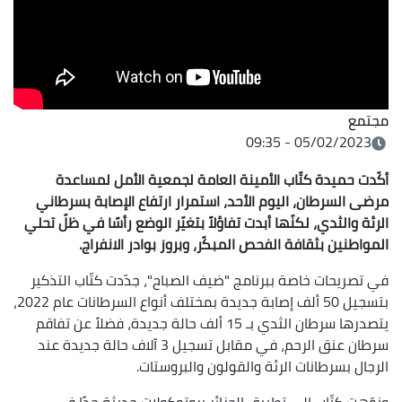
مجتمع
05/02/2023 - 09:35
أكّدت حميدة كتّاب الأمينة العامة لجمعية الأمل لمساعدة
مرضى السرطان، اليوم الأحد، استمرار ارتفاع الإصابة بسرطاني
الرئة والثدي، لكنّها أبدت تفاؤلاً بتغيّر الوضع رأسًا في ظلّ تحلي
المواطنين بثقافة الفحص المبكّر، وبروز بوادر الانفراج.
في تصريحات خاصة ببرنامج "ضيف الصباح"، جدّدت كتّاب التذكير
بتسجيل 50 ألف إصابة جديدة بمختلف أنواع السرطانات عام 2022،
يتصدرها سرطان الثدي بـ 15 ألف حالة جديدة، فضلاً عن تفاقم
سرطان عنق الرحم، في مقابل تسجيل 3 آلاف حالة جديدة عند
الرجال بسرطانات الرئة والقولون والبروستات.
ونوّهت كتّاب إلى تطبيق الجزائر بروتوكولات حديثة جدًا في