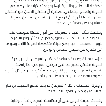
مكافحة السرطان، بجانب إقرارها بوجود تذبذبات على صعيدي
الأدوية والعلاج الإشعاعي، معتبرة أنّ مشكل الراهن هو "مشكل
تسيير"، لكنها أبرزت أنّ الوضع تحسّن بتفعيل خمسين مسرّعًا
قياسًا بما كان حاصلاً في 2012.
وكشفت كتّاب: "لدينا 3 مسرّعات في أدرار لكنها متوقفة منذ
سنة ونصف بسبب مشكل إداري محض"، بيد أنّ بوادر الانفراج
تلوح – بحسبها – عبر وضع هيئة متخصصة لصيانة الآلات وهو ما
أتى بثماره في سيدي بلعباس والوادي.
ونبّهت أمينة جمعية مساعدة مرضى السرطان، إلى أنّ ندرة
الأدوية مشكل خطير جدًا لدى مرضى السرطان، لذا رافعت
لتفعيل تسيير ناجع يتجاوز الندرة، مضيفةً: "وجب توفير كل الأدوية
خصوصا الجديدة التي تمنح الكثير من الأمل".
وأوعزت المتحدثة ذاتها: "السرطان لم يعد البعبع المخيف بل صار
له الشفاء ويمكن تفادي الإصابة به".
وشدّدت ضيفة الأولى على أنّ مكافحة السرطان تبدأ بالوقاية
والكشف المبكر والمعلومة الصحيحة، مثمّنة جعل رئيس