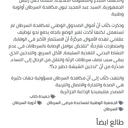
الجمهورية، السيد عبد المجيد تبون مكافحة السرطان أولوية
وطنية.
وذكرت كتّاب أنّ أموال الصندوق الوطني لمكافحة السرطان لم
تستعمل، لكنها أكدت تغير الوضع باتجاه يدفع نحو توظيف
عقلاني لهذه الأموال، مركّزةً أنّ الاستثمار الأكبر في الوقاية،
واستطردت شارحةً: "تتلخصّ عوامل الإصابة بالسرطانات في عدم
النشاط البدني، التغذية السليمة، الأكل السريع، والتدخين الذي
يبقى سبب نصف سرطانات الرئة وانتقل من الرجال إلى النساء،
محذّرة من أنّ "تدخين الشيشة خطير جدًا".
وانتهت كتّاب إلى أنّ مكافحة السرطان مسؤولية جهات كثيرة
هي الصحة والتجارة والاتصال والتربية.
المصدر
ملتيميديا الإذاعة الجزائرية
حميدة كتاب
الجمعية الوطنية لمساعدة مرضى السرطان
أدوية السرطان
السرطان
طالع ايضاً