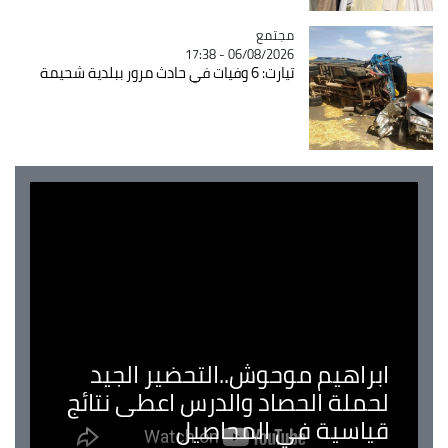
مجتمع
Catégorie
06/08/2026 - 17:38
تيارت: 6 وفيات في حادث مرور ببلدية شحيمة
ابراهيم موحوش..التحضير الجيد
لحملة الحصاد والدرس اعطى نتائج
قياسية في المحاصيل