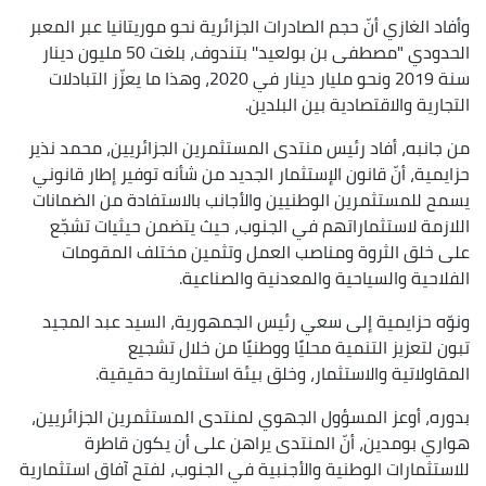
وأفاد الغازي أنّ حجم الصادرات الجزائرية نحو موريتانيا عبر المعبر
الحدودي "مصطفى بن بولعيد'' بتندوف، بلغت 50 مليون دينار
سنة 2019 ونحو مليار دينار في 2020، وهذا ما يعزّز التبادلات
التجارية والاقتصادية بين البلدين.
من جانبه، أفاد رئيس منتدى المستثمرين الجزائريين، محمد نذير
حزايمية، أنّ قانون الإستثمار الجديد من شأنه توفير إطار قانوني
يسمح للمستثمرين الوطنيين والأجانب بالاستفادة من الضمانات
اللازمة لاستثماراتهم في الجنوب، حيث يتضمن حيثيات تشجّع
على خلق الثروة ومناصب العمل وتثمين مختلف المقومات
الفلاحية والسياحية والمعدنية والصناعية.
ونوّه حزايمية إلى سعي رئيس الجمهورية، السيد عبد المجيد
تبون لتعزيز التنمية محليًا ووطنيًا من خلال تشجيع
المقاولاتية والاستثمار، وخلق بيئة استثمارية حقيقية.
بدوره، أوعز المسؤول الجهوي لمنتدى المستثمرين الجزائريين،
هواري بومدين، أنّ المنتدى يراهن على أن يكون قاطرة
للاستثمارات الوطنية والأجنبية في الجنوب، لفتح آفاق استثمارية