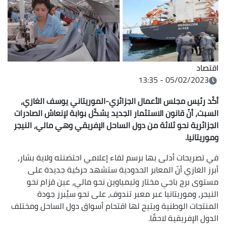
اقتصاد
05/02/2023 - 13:35
أكّد رئيس مجلس الأعمال الجزائري-الموريتاني يوسف الغازي،
السبت، أنّ قانون الاستثمار الجديد يشكّل بوابة لإنعاش الصادرات
الجزائرية نحو ثلاثة من دول الساحل الإفريقي وهي مالي، النيجر
وموريتانيا.
في تصريحات أدلى بها برسم لقاء إعلامي احتضنته ولاية بشار،
أبرز الغازي أنّ
المعابر الحدودية ستشهد حركية جديدة على
مستوى برج باجي مختار وتيمياوين نحو مالي، عين قزام نحو
النيجر، وموريتانيا عبر معبر تندوف، على نحو سيُبرز جودة
المنتجات الوطنية ويتيح لها اقتحام أسواق دول الساحل ومختلف
الدول الإفريقية لاحقًا.