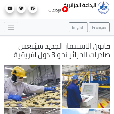
تجاوز
الإذاعة الجزائرية
إلى
الإذاعات
المحتوى
الرئيسي
English
Français
قانون الاستثمار الجديد سيُنعش
صادرات الجزائر نحو 3 دول إفريقية