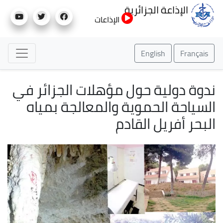
تجاوز
الإذاعة الجزائرية
إلى
الإذاعات
المحتوى
الرئيسي
English
Français
ندوة دولية حول مؤهلات الجزائر في
السياحة الحموية والمعالجة بمياه
البحر أفريل القادم