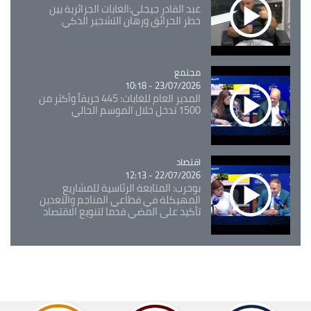
عبد القادر جيجلي:الغابات الجزائرية بين
خطر الحرائق ورهان التشجير الذكي
مجتمع
Catégorie
23/07/2026 - 10:18
المدير العام للغابات: 445 حريقاً وأكثر من
1500 تدخل خلال الموسم الحالي
اقتصاد
Catégorie
22/07/2026 - 12:13
بوحرب: المتابعة الرئاسية للمشاريع
المهيكلة في قطاعي المناجم والتعدين
تأكيد على المضي قدما لتنويع الاقتصاد