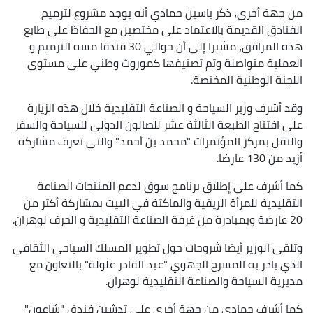
من جهة أخرى، ذكر ياسين حمادي أنه يوجد مشروع لترميم
الفنادق القديمة بالاعتماد على مختصين مع الحفاظ على طابع
هذه المرافق، مشيرا إلى أن حوالي 30 فندقا مسه الترميم و
العملية متواصلة وتم تصنيفها كموروث وطني على مستوى
اللجنة الوطنية المختصة.
وقد أشرف وزير السياحة و الصناعة التقليدية خلال هذه الزيارة
على افتتاح الطبعة الثالثة عشر للصالون الدولي للسياحة والسفر
والنقل بمركز المؤتمرات "محمد بن أحمد" والتي تعرف مشاركة
أزيد من 130 عارضا.
كما أشرف على إطلاق برنامج سوق لدعم المنتجات الصناعة
التقليدية للمرأة الريفية والماكثة في البيت بمشاركة أكثر من
20 عارضة وبمبادرة من غرفة الصناعة التقليدية و الحرف لوهران.
وتلقى الوزير أيضا شروحات حول تطوير المسلك السياحي الثقافي
الذي بادر به المسرح الجهوي "عبد القادر علولة" بالتعاون مع
مديرية السياحة والصناعة التقليدية لوهران.
كما أشرف حمادي من جهة أخرى على تدشين فندق "شاعون"