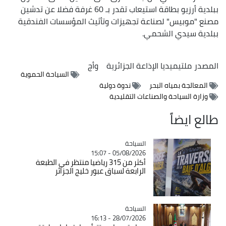
ببلدية أرزيو بطاقة استيعاب تقدر بـ 60 غرفة فضلا عن تدشين
مصنع "موبيس" لصناعة تجهيزات وتأثيث المؤسسات الفندقية
ببلدية سيدي الشحمي.
المصدر
ملتيميديا الإذاعة الجزائرية
وأج
السياحة الحموية
المعالجة بمياه البحر
ندوة دولية
وزارة السياحة والصناعات التقليدية
طالع ايضاً
السياحة
Catégorie
05/08/2026 - 15:07
أكثر من 315 رياضيا منتظر في الطبعة
الرابعة لسباق عبور خليج الجزائر
السياحة
Catégorie
28/07/2026 - 16:13