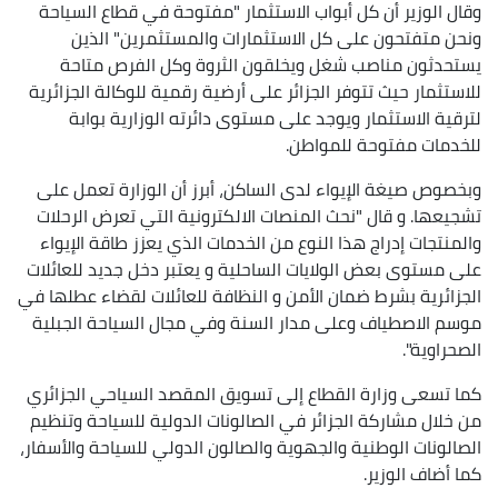
وقال الوزير أن كل أبواب الاستثمار "مفتوحة في قطاع السياحة
ونحن متفتحون على كل الاستثمارات والمستثمرين" الذين
يستحدثون مناصب شغل ويخلقون الثروة وكل الفرص متاحة
للاستثمار حيث تتوفر الجزائر على أرضية رقمية للوكالة الجزائرية
لترقية الاستثمار ويوجد على مستوى دائرته الوزارية بوابة
للخدمات مفتوحة للمواطن.
وبخصوص صيغة الإيواء لدى الساكن، أبرز أن الوزارة تعمل على
تشجيعها. و قال "نحث المنصات الالكترونية التي تعرض الرحلات
والمنتجات إدراج هذا النوع من الخدمات الذي يعزز طاقة الإيواء
على مستوى بعض الولايات الساحلية و يعتبر دخل جديد للعائلات
الجزائرية بشرط ضمان الأمن و النظافة للعائلات لقضاء عطلها في
موسم الاصطياف وعلى مدار السنة وفي مجال السياحة الجبلية
الصحراوية".
كما تسعى وزارة القطاع إلى تسويق المقصد السياحي الجزائري
من خلال مشاركة الجزائر في الصالونات الدولية للسياحة وتنظيم
الصالونات الوطنية والجهوية والصالون الدولي للسياحة والأسفار،
كما أضاف الوزير.