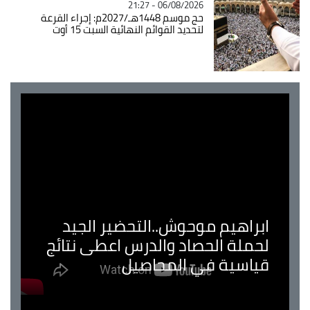
06/08/2026 - 21:27
حج موسم 1448هـ/2027م: إجراء القرعة
لتحديد القوائم النهائية السبت 15 أوت
ابراهيم موحوش..التحضير الجيد
لحملة الحصاد والدرس اعطى نتائج
قياسية في المحاصيل