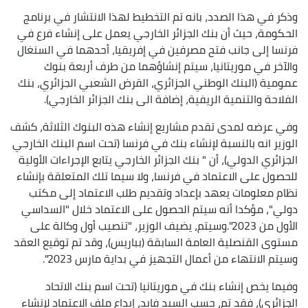
وذكر في هذا الصدد، بانه تم التخطيط لهذا الانتشار في برنامج
الحكومة، حيث أن بنك الجزائر الخارجي يعمل على إنشاء فرع في
فرنسا إلى جانب فتح مصرفين في إفريقيا، أحدهما في السنغال
والآخر في موريتانيا، سيتم إنشاؤهما من طرف أربعة بنوك
عمومية (البنك الوطني الجزائري، القرض الشعبي الجزائري، بنك
الفلاحة والتنمية الريفية، إضافة الى بنك الجزائر الخارجي).
وفي عرضه لمدى تقدم مشاريع إنشاء هذه البنوك الثلاثة، كشف
الوزير انه بالنسبة لإنشاء بنك في فرنسا (تحت اسم البنك الخارجي
الجزائري الدولي)، أن " بنك الجزائر الخارجي يتابع الإجراءات الأولية
للحصول على الاعتماد في فرنسا، ولا سيما تلك المتعلقة بإنشاء
نظام معلومات يعهد بإعداد وتقديم طلب الاعتماد إلى مكتب
دولي"، مؤكدا أنه سيتم الحصول على الاعتماد خلال "السداسي
الأول من 2023".وسيتم، يضيف الوزير، "تنصيب أول وكالة على
مستوى القنصلية العامة السابقة (بباريس)، وقد تم توقيع العقد
وسيتم الانتهاء من أعمال التجهيز في بداية مارس 2023".
وفيما يخص إنشاء بنك في موريتانيا (تحت اسم بنك الاتحاد
الجزائري)، فقد تم، حسب السيد فايد، إيداع ملف الاعتماد لإنشاء