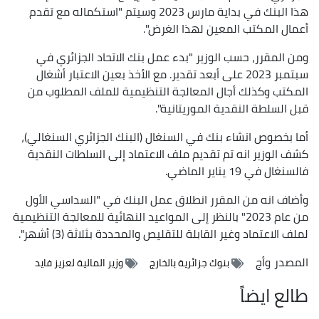
هذا البنك في بداية مارس 2023 وسيتم "استكماله مع تقدم
أعمال المكتب المعين لهذا الغرض".
ومن المقرر، حسب الوزير "بدء عمل بنك الاتحاد الجزائري في
سبتمبر 2023 على أبعد تقدير. مع الأخذ بعين الاعتبار أشغال
المكتب وكذلك أجال المعالجة التنظيمية للملف المطلوب من
قبل السلطة النقدية الموريتانية".
أما بخصوص انشاء بنك في السنغال (البنك الجزائري السنغالي)،
كشف الوزير انه تم تقديم ملف الاعتماد إلى السلطات النقدية
فالسنغال في 19 يناير الماضي.
وأضاف انه من المقرر انطلاق عمل البنك في "السداسي الأول
من عام 2023" بالنظر إلى المواعيد النهائية للمعالجة التنظيمية
لملف الاعتماد وغير القابلة للتقليص والمحددة بثلاثة (3) أشهر".
المصدر
وأج
بنوك جزائرية بالخارج
وزير المالية لعزيز فايد
طالع ايضاً