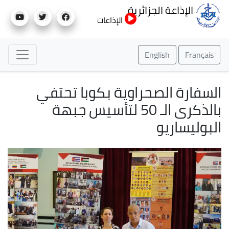
تجاوز
الإذاعة الجزائرية
إلى
الإذاعات
المحتوى
الرئيسي
English
Français
السفارة الصحراوية بكوبا تحتفي
بالذكرى الـ 50 لتأسيس جبهة
البوليساريو