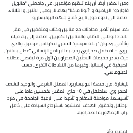
ومن المقرر أيضا أن يتم تنظيم مؤتمرين في جامعتي "مانويل
فاجاردو" الرياضية و "آلونا ماكنا" بهافانا, يومي الاثنين و الثلاثاء,
اضافة الى ندوة حول تاريخ كفاح جبهة البوليساريو.
كما سيتم تأطير محادثات مع فنانين وكتاب ومثقفين في مقر
الاتحاد الوطني للكتاب والفنانين الكوبيين, اضافة إلى بث فيلم
وثائقي بعنوان "رحلة سوسو" للمخرج نيكولاس مونيوز, والذي
يروي حياة طفل صحراوي رحب به البرنامج الإنساني "عطل بسلام",
حيث يغادر مخيمات اللاجئين الصحراويين لأول مرة ليقضي عطلته
الصيفية في إسبانيا, وغيرها من النشاطات الأخرى, حسب
الدبلوماسي.
للإشارة, فإن جبهة البوليساريو, الممثل الشرعي والوحيد للشعب
الصحراوي, ستحتفل في 10 ماي المقبل بخمسين عاما على
تأسيسها, مواصلة للكفاح و تأكيدا على الرغبة الجامحة في طرد
الإحتلال وتحقيق الهدف المنشود باسترجاع السيادة على كامل
تراب الجمهورية الصحراوية.
المصدر
وأج