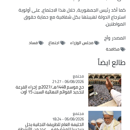
كما أكد رئيس الجمهورية، خلال هذا الاجتماع، على أولوية
استرجاع الدولة لهيبتها بكل شفافية مع حماية حقوق
المواطنين.
المصدر
وأج
مجلس الوزراء
اجتماع
فساد
مكافحة
طالع ايضاً
مجتمع
Catégorie
06/08/2026 - 21:27
حج موسم 1448هـ/2027م: إجراء القرعة
لتحديد القوائم النهائية السبت 15 أوت
مجتمع
Catégorie
06/08/2026 - 18:24
الخليفة العام للطريقة التجانية يحل
بنيجيريا للمشاركة في عدد من الأنشطة