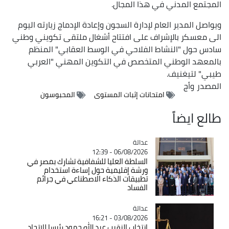
المجتمع المدني في هذا المجال.
ويواصل المدير العام لإدارة السجون وإعادة الإدماج زيارته اليوم
الى معسكر بالإشراف على افتتاح أشغال ملتقى تكويني وطني
سادس حول "النشاط الفلاحي في الوسط العقابي" المنظم
بالمعهد الوطني المتخصص في التكوين المهني "العربي
طيبي" لتيغنيف.
المصدر
وأج
امتحانات إثبات المستوى
المحبوسون
طالع ايضاً
عدالة
Catégorie
06/08/2026 - 12:39
السلطة العليا للشفافية تشارك بمصر في
ورشة إقليمية حول إساءة استخدام
تطبيقات الذكاء الاصطناعي في جرائم
الفساد
عدالة
Catégorie
03/08/2026 - 16:21
انتخاب النقيب عبد الله حمود رئيسا للاتحاد