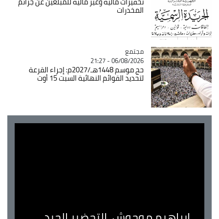
تحفيزات مالية وغير مالية للمبلغين عن جرائم
المخدرات
مجتمع
Catégorie
06/08/2026 - 21:27
حج موسم 1448هـ/2027م: إجراء القرعة
لتحديد القوائم النهائية السبت 15 أوت
ابراهيم موحوش..التحضير الجيد