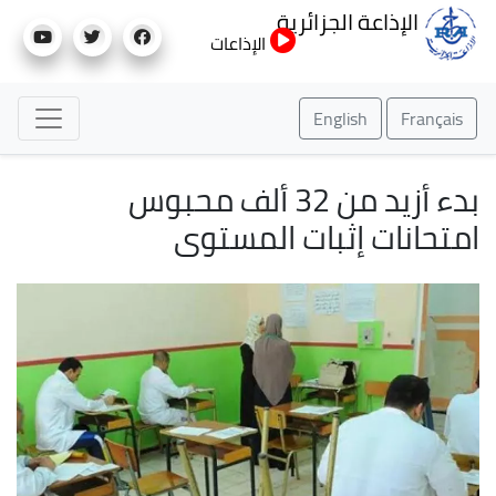
تجاوز
الإذاعة الجزائرية
إلى
الإذاعات
المحتوى
الرئيسي
English
Français
بدء أزيد من 32 ألف محبوس
امتحانات إثبات المستوى