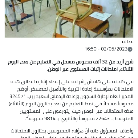
عدالة
02/05/2023 - 16:50
شرع أزيد من 32 ألف محبوس مسجل في التعليم عن
بعد، اليوم
الثلاثاء، امتحانات إثبات المستوى عبر الوطن.
في كلمته على هامش إشرافه على إعطاء إشارة انطلاق هذه
الامتحانات بمؤسسة إعادة التربية والتأهيل لمعسكر، أوضح
المدير العام لإدارة السجون وإعادة الإدماج، أسعيد زرب: "32457
محبوساً مسجلاً في نمط التعليم عن بعد يجتازون اليوم (الثلاثاء)
هذه الامتحانات عبر الوطن حيث يتوزعون على المستويين
المتوسط بـ 22643 محبوساً والثانوي بـ 9814 محبوساً".
وأضاف المسؤول ذاته أنّ هؤلاء المحبوسين يجتازون الامتحانات
عبر 136 مؤسسة عقابية معتمدة من طرف الديوان الوطني