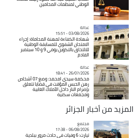
الوطني لمنظمات المحامين
عدالة
Catégorie
03/08/2026 - 15:51
شهادة الكفاءة لمهنة المحاماة: إجراء
الامتحان الشفوي للمسابقة الوطنية
للالتحاق بالتكوين يومي 9 و 10 سبتمبر
القادم
عدالة
Catégorie
26/07/2026 - 18:41
محكمة سيدي امحمد: وضع 07 أشخاص
رهن الحبس المؤقت في قضايا تتعلق
بإضرام النار داخل الأملاك الغابية
ومجمعات سكنية
المزيد من أخبار الجزائر
مجتمع
Catégorie
06/08/2026 - 17:38
تيارت: 6 وفيات في حادث مرور ببلدية