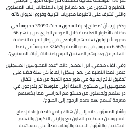
للتعليم والتكوين عن بعد كمراكز إجراء لامتحانات إثبات المستوى
والتي تشرف على تأطيرها مديريات التربية وفروع الديوان ذاته.
وذكر زرب أنّ "مصالح إدارة السجون سجلت 39090 محبوساً في
مختلف الأطوار التعليمية خلال الموسم الجاري من بينهم 66
محبوساً يزاولون تعليمهم الجامعي في إطار الحرية النصفية
و6.567 محبوس في محو الأمية و32457 محبوساً في نمط
التعليم عن بعد وهم المعنيين اليوم بامتحانات إثبات المستوى".
وفي لقاء صحفي، أبرز المصدر ذاته: "عدد المحبوسين المسجلين
ضمن نمط التعليم عن بعد، يسجّل ارتفاعاً كل سنة فضلا على
تحقيق نتائج ايجابية في طور محو الأمية من خلال انتقال
محبوسين إلى مستوى السنة أولى متوسط ثم يتدرجون في
دراستهم ويُحسنون من مستواهم الدراسي مما يكسبهم
معرفة تسمح لهم بعدم الرجوع إلى الجنوح".
وأشار المسؤول ذاته إلى أنّ هناك برامج خاصة بإعادة إدماج
المحبوسين مسطرة بالتعاون مع وزارتي التكوين والتعليم
المهنيين والشؤون الدينية والأوقاف فضلاً على مساهمة