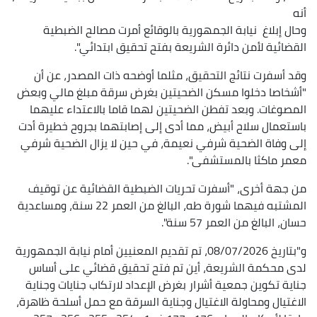
أنه
وحال إبلاغ نيابة الجمهورية بالوقائع أمرت مصالح الضبطية
القضائية لأمن دائرة الشريعة بفتح تحقيق ابتدائي".
وقد أسفرت نتائج التحقيق، مثلما أوضحه ذات المصدر، عن أن
"أشخاصا دخلوا مسكن الضحيتين بغرض سرقة مبلغ مالي وبعض
المصوغات. وبعد تفطن الضحيتين لهما قاما بالاعتداء عليهما
باستعمال سلاح أبيض، مما أدى إلى إصابتهما بجروح خطيرة أدت
إلى وفاة الضحية شرفي نعيمة، في حين لا يزال الضحية شرفي
معمر ماكثا بالمستشفى".
من جهة أخرى، "أسفرت تحريات الضبطية القضائية عن توقيف
المشتبه فيهما شورة طه، البالغ من العمر 22 سنة، ومساعدية
حسان، البالغ من العمر 57 سنة".
و"بتاريخ 08/07/2026، تم تقديم المعنيين أمام نيابة الجمهورية
لدى محكمة الشريعة، أين تم فتح تحقيق قضائي على أساس
جناية تكوين جمعية أشرار بغرض الإعداد لارتكاب جنايات وجناية
الاغتيال ومحاولة الاغتيال وجناية السرقة مع حمل أسلحة ظاهرة،