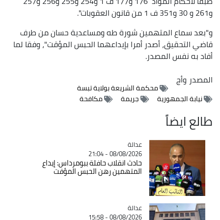
طبقا لأحكام المواد 176 و177 ف 1 و254 و255 و256 و257
و261 و 30 و351 ف 1 من قانون العقوبات".
و"بعد سماع المتهمين شورة طه ومساعدية حسان من طرف
قاضي التحقيق، أصدر أمرا بإيداعهما الحبس المؤقت"، وفقا لما
أفاد به نفس المصدر.
المصدر
وأج
محكمة الشريعة بولاية تبسة
نيابة الجمهورية
جريمة
مكافحة
طالع ايضاً
عدالة
Catégorie
08/08/2026 - 21:04
حادث انقلاب حافلة ببومرداس: إيداع
المتهمين رهن الحبس المؤقت
عدالة
Catégorie
08/08/2026 - 15:58