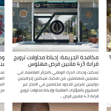
جز أزيد من 13
مكافحة الجريمة: إحباط محاولات ترويج
وض
قرابة 3ر4 ملايين قرص مهلوس
بب
تمكنت وحدات الدرك الوطني بالجزائر العاصمة، في
تمك
عمليتين منفصلتين، من تفكيك شبكتين إجراميتين
الع
دوليتين عابرتين للحدود مختصتين في الاتجار غير
المشروع بالمؤثرات العقلية وإحباط محاولات ترويج
من 
قرابة 4،3 ملايين قرص ...