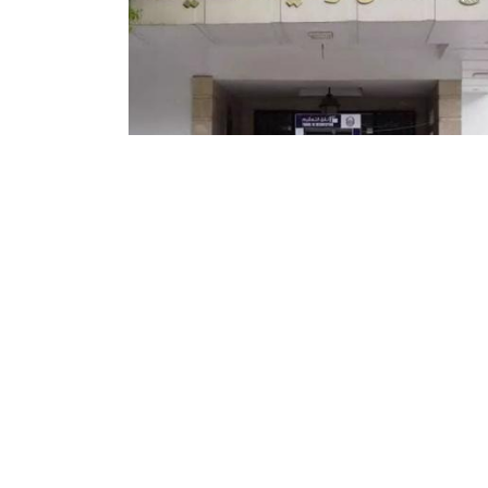
يف: الإطاحة بشبكة إجرامية دولية
أزيد من 22 كلغ من الكوكايين
ن عناصر الأمن الوطني بولاية سطيف من الإطاحة
كة إجرامية دولية لها شركاء بالمغرب، مع حجز
أزيد من 22 كلغ من الكوكايين وما يفوق 17 كلغ من
يف المعالج، حسب ...