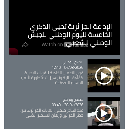
الإذاعة الجزائرية تحيي الذكرى
الخامسة لليوم الوطني للجيش
الوطني الشعبي
Catégorie
الدفاع الوطني
04/08/2026 - 12:10
فوج الأعمال الخاصة للقوات البحرية:
كفاءة عالية وتجهيزات متطورة لتنفيذ
المهام المعقدة
Catégorie
حصص وبرامج
30/07/2026 - 09:49
عبد القادر جيجلي:الغابات الجزائرية بين
خطر الحرائق ورهان التشجير الذكي