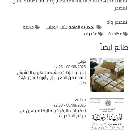
المشتبه فيهما أمام النيابة المختصة، وفقا لما تضمنه نفس
المصدر.
المصدر
وأج
المديرية العامة للأمن الوطني
جريمة
مكافحة
مخدرات
طالع ايضاً
دولي
Catégorie
08/08/2026 - 17:26
إسبانيا: الإطاحة بشبكة لتهريب الحشيش
القادم من المغرب إلى أوروبا وحجز 10,5
طن
مجتمع
Catégorie
06/08/2026 - 22:38
تحفيزات مالية وغير مالية للمبلغين عن
جرائم المخدرات