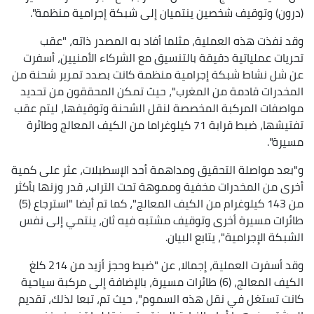
(درون) وتوقيف شخصين ينتميان إلى شبكة إجرامية منظمة".
وقد نفذت هذه العملية، مثلما أفاد به المصدر ذاته، "عقب
تحريات عملياتية دقيقة بالتنسيق مع الشركاء الأمنيين، أسفرت
عن شل نشاط شبكة إجرامية منظمة كانت بصدد تمرير شحنة من
المخدرات قادمة من المغرب"، حيث تمكن المحققون من تحديد
مواصفات المركبة المخصصة لنقل الشحنة وتوقيفها، ليتم عقب
تفتيشها، ضبط قرابة 71 كيلوغراما من الكيف المعالج وطائرة
مسيرة".
و"بعد مواصلة التحقيق ومداهمة أحد الإسطبلات، عثر على كمية
أخرى من المخدرات مخفية ومموهة تحت التراب، قدر وزنها بأكثر
من 143 كيلوغرام من الكيف المعالج"، كما تم أيضا "استرجاع (5)
طائرات مسيرة أخرى وتوقيف مشتبه فيه ثان، ينتمي إلى نفس
الشبكة الإجرامية"، يتابع البيان.
وقد أسفرت العملية، إجمالا، عن "ضبط وحجز أزيد من 214 كلغ
الكيف المعالج، (6) طائرات مسيرة، بالإضافة إلى مركبة سياحية
كانت تستغل في نقل هذه السموم"، حيث تم، تبعا لذلك، تقديم