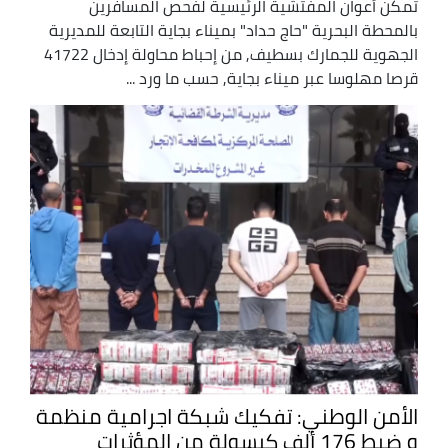
تمكن أعوان المفتشية الرئيسية لفحص المسافرين
بالمحطة البحرية "حاج حداد" بميناء بجاية التابعة للمديرية
الجهوية للجمارك بسطيف, من إحباط محاولة إدخال 41722
قرصا مهلوسا عبر ميناء بجاية, حسب ما ورد ...
الأمن الوطني: تفكيك شبكة اجرامية منظمة
و ضبط 176 ألف كبسولة من المؤثرات