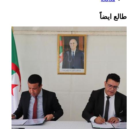
طالع ايضاً