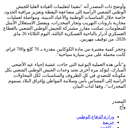
وأوضح ذات المصدر أنه "تنفيذا لتعليمات القيادة العليا للجيش
الوطني الشعبي الرامية إلى مضاعفة اليقظة وتعزيز مراقبة الحدود،
خاصة خلال المناسبات الوطنية والأعياد الدينية، ومواصلة لعمليات
محاربة بارونات التهريب وتجار المخدرات، وبفضل الاستغلال الأمثل
للمعلومات، تمكنت مفارز مشتركة للجيش الوطني الشعبي بالقطاع
العسكري أدرار بالناحية العسكرية الثالثة، اليوم الثلاثاء 26 ماي
2026، من توقيف مهربين.
وحجز كمية معتبرة من مادة الكوكايين مقدرة بـ 76 كلغ و700 غرام،
كانت محملة على متن سيارة سياحية".
و"تأتي هذه العملية النوعية التي جاءت عشية إحياء عيد الأضحى
المبارك، لتؤكد مرة أخرى تجند وحدات الجيش الوطني الشعبي بكل
مكوناته للتصدي في كل الظروف والمناسبات، لكل المحاولات
الرامية إلى المساس بأمن وسلامة المواطن وإغراق البلاد بسموم
المخدرات"، وفقا لذات البيان.
المصدر
وأج
وزارة الدفاع الوطني
جريمة
مكافحة