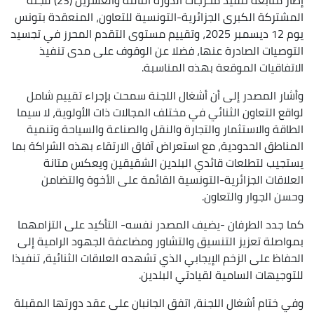
المشتركة الكبرى الجزائرية-التونسية للتعاون، المنعقدة بتونس
يوم 12 ديسمبر 2025، وتقييم مستوى التقدم المحرز في تجسيد
التوصيات الصادرة عنها، فضلا عن الوقوف على مدى تنفيذ
الاتفاقيات الموقعة بهذه المناسبة.
وأشار المصدر إلى أن أشغال اللجنة سمحت بإجراء تقييم شامل
لواقع التعاون الثنائي في مختلف المجالات ذات الأولوية، لا سيما
الطاقة والاستثمار والتجارة والنقل والصناعة والسياحة وتنمية
المناطق الحدودية، مع استعراض آفاق الارتقاء بهذه الشراكة بما
يستجيب لتطلعات قائدي البلدين الشقيقين ويعكس متانة
العلاقات الجزائرية-التونسية القائمة على الأخوة والتضامن
وحسن الجوار والتعاون.
كما جدد الطرفان -يضيف المصدر نفسه- التأكيد على التزامهما
بمواصلة تعزيز التنسيق والتشاور ومضاعفة الجهود الرامية إلى
الحفاظ على الزخم الإيجابي الذي تشهده العلاقات الثنائية، تنفيذا
للتوجيهات السامية لقيادتي البلدين.
وفي ختام أشغال اللجنة، اتفق الجانبان على عقد دورتها المقبلة