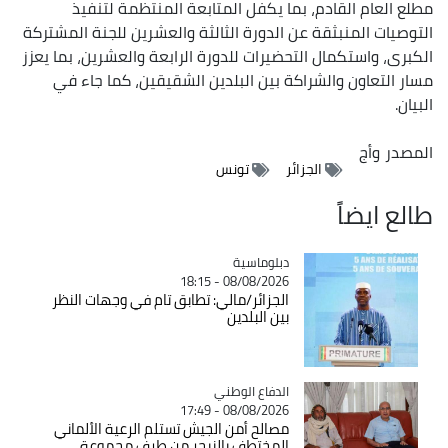
مطلع العام القادم، بما يكفل المتابعة المنتظمة لتنفيذ
التوصيات المنبثقة عن الدورة الثالثة والعشرين للجنة المشتركة
الكبرى، واستكمال التحضيرات للدورة الرابعة والعشرين، بما يعزز
مسار التعاون والشراكة بين البلدين الشقيقين، كما جاء في
البيان.
المصدر
وأج
الجزائر
تونس
طالع ايضاً
Catégorie
دبلوماسية
08/08/2026 - 18:15
الجزائر/مالي: تطابق تام في وجهات النظر
بين البلدين
Catégorie
الدفاع الوطني
08/08/2026 - 17:49
مصالح أمن الجيش تستلم الرعية الألماني
المختطف بالنيجر من طرف مجموعة