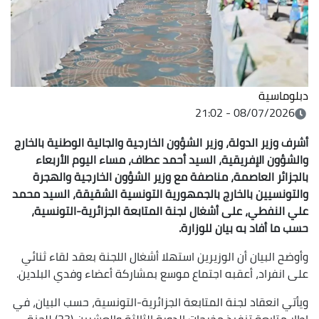
دبلوماسية
08/07/2026 - 21:02
أشرف وزير الدولة، وزير الشؤون الخارجية والجالية الوطنية بالخارج
والشؤون الإفريقية، السيد أحمد عطاف، مساء اليوم الأربعاء
بالجزائر العاصمة، مناصفة مع وزير الشؤون الخارجية والهجرة
والتونسيين بالخارج بالجمهورية التونسية الشقيقة، السيد محمد
علي النفطي، على أشغال لجنة المتابعة الجزائرية-التونسية،
حسب ما أفاد به بيان للوزارة.
وأوضح البيان أن الوزيرين استهلا أشغال اللجنة بعقد لقاء ثنائي
على انفراد، أعقبه اجتماع موسع بمشاركة أعضاء وفدي البلدين.
ويأتي انعقاد لجنة المتابعة الجزائرية-التونسية، حسب البيان، في
إطار متابعة تنفيذ مخرجات الدورة الثالثة والعشرين (23) للجنة