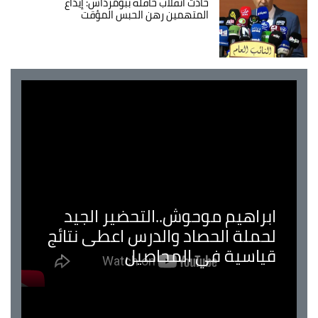
حادث انقلاب حافلة ببومرداس: إيداع
المتهمين رهن الحبس المؤقت
ابراهيم موحوش..التحضير الجيد
لحملة الحصاد والدرس اعطى نتائج
قياسية في المحاصيل