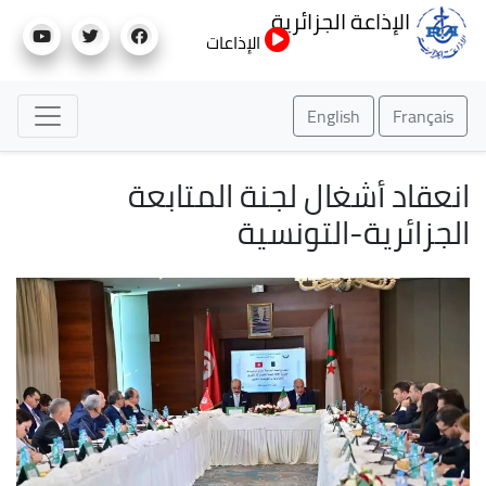
تجاوز
الإذاعة الجزائرية
إلى
الإذاعات
المحتوى
الرئيسي
English
Français
انعقاد أشغال لجنة المتابعة
الجزائرية-التونسية