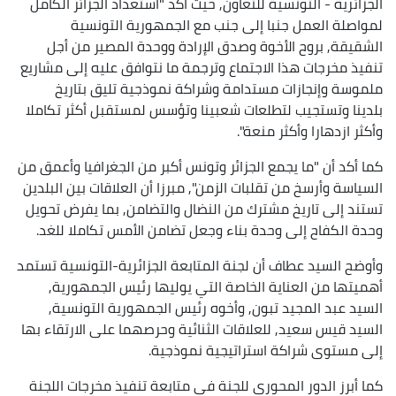
الجزائرية - التونسية للتعاون, حيث أكد "استعداد الجزائر الكامل
لمواصلة العمل جنبا إلى جنب مع الجمهورية التونسية
الشقيقة, بروح الأخوة وصدق الإرادة ووحدة المصير من أجل
تنفيذ مخرجات هذا الاجتماع وترجمة ما نتوافق عليه إلى مشاريع
ملموسة وإنجازات مستدامة وشراكة نموذجية تليق بتاريخ
بلدينا وتستجيب لتطلعات شعبينا وتؤسس لمستقبل أكثر تكاملا
وأكثر ازدهارا وأكثر منعة".
كما أكد أن "ما يجمع الجزائر وتونس أكبر من الجغرافيا وأعمق من
السياسة وأرسخ من تقلبات الزمن", مبرزا أن العلاقات بين البلدين
تستند إلى تاريخ مشترك من النضال والتضامن, بما يفرض تحويل
وحدة الكفاح إلى وحدة بناء وجعل تضامن الأمس تكاملا للغد.
وأوضح السيد عطاف أن لجنة المتابعة الجزائرية-التونسية تستمد
أهميتها من العناية الخاصة التي يوليها رئيس الجمهورية,
السيد عبد المجيد تبون, وأخوه رئيس الجمهورية التونسية,
السيد قيس سعيد, للعلاقات الثنائية وحرصهما على الارتقاء بها
إلى مستوى شراكة استراتيجية نموذجية.
كما أبرز الدور المحوري للجنة في متابعة تنفيذ مخرجات اللجنة