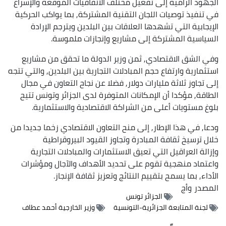
الجهود الرامية إلى تفعيل مختلف الاتفاقيات الموقعة والإسراع
في تنفيذ توصيات اللجان التقنية المشتركة, بما يواكب الحركية
الإيجابية التي تشهدها العلاقات بين البلدين ويترجم الإرادة
السياسية المشتركة إلى مشاريع وإنجازات ملموسة.
وفي الشق الاقتصادي, ثمن وزير الدولة ما تحقق من مشاريع
استثمارية وارتفاع حجم المبادلات التجارية بين البلدين, والتي تتجه
إلى تجاوز ثلاثة مليارات دولار, فضلا عن نجاح التعاون في مجال
الطاقة, مؤكدا أن الإمكانات المتوفرة لدى الجزائر وتونس تتيح
بلوغ مستويات أعلى من الشراكة الاقتصادية والاستثمارية.
ودعا, في هذا الإطار, إلى منح التعاون الاقتصادي زخما جديدا من
خلال ترسيخ ثقافة المبادرة وتجاوز القيود البيروقراطية
وإزالة العراقيل التي تعيق الاستثمارات والمبادلات التجارية
واعتماد منهجية تقوم على تحديد الأهداف والآجال ومؤشرات
الأداء, بما يسمح بتقييم النتائج وتعزيز ثقافة الإنجاز.
المصدر
وأج
الجزائر تونس
لجنة المتابعة الجزائرية-التونسية
وزير الخارجية أحمد عطاف