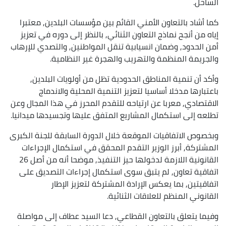
الساحل.
كما أشاد بالتعاون الأمني القائم بين مؤسسات البلدين, معتبرا
إياه من أنجح نماذج التعاون الثنائي, بالنظر إلى دوره في تعزيز
أمن الحدود, وضمان انسيابية تنقل المواطنين, والتصدي للإرهاب
والجريمة المنظمة والتهريب والهجرة غير النظامية.
وأكد أن تنمية المناطق الحدودية تظل من أولويات البلدين,
باعتبارها مدخلا أساسيا لتعزيز التنمية المحلية والاندماج
الاقتصادي, معربا عن ارتياحه للتقدم المحرز في هذا المجال وعن
تطلعه إلى استكمال المشاريع المتفق عليها وتجسيدها ميدانيا.
وبخصوص الاتفاقيات الموقعة خلال الدورة السابقة للجنة الكبرى
المشتركة, أبرز الوزير التقدم المحقق في استكمال الإجراءات
القانونية اللازمة لدخولها حيز التنفيذ, موضحا أنه من أصل 26
اتفاقية تعاون, لم يتبق سوى استكمال إجراءات التصديق على
اتفاقيتين, بما يعكس الإرادة المشتركة لتعزيز الإطار
القانوني المنظم للعلاقات الثنائية.
وفيما يتعلق بالتعاون القطاعي, دعا السيد عطاف إلى مواصلة