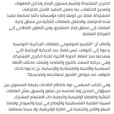
الكبرى المشتركة وتقييم مستوى الإنجاز وتذليل الصعوبات
وتصحيح الاختلالات, بما يضمن التنفيذ الأمثل للالتزامات
المشتركة, فضلا عن كونها إطارا مؤسساتيا دائما لمتابعة تنفيذ
هذه الالتزامات والانتقال بالعلاقات الثنائية من منطق إدارة
الملفات إلى منطق إنجاز المشاريع, ومن التعاون القطاعي إلى
الشراكة الشاملة.
وأضاف أن "التقييم الموضوعي للعلاقات الجزائرية-التونسية
يدعونا إلى التوقف, ليس فقط, عند الحركية الإيجابية التي
شهدتها منذ انعقاد الدورة الأخيرة للجنة الكبرى المشتركة,
وهي حركية اتسمت بالتنوع والتصاعد وشملت مختلف الأبعاد
السياسية والأمنية والاقتصادية والإنسانية, بل تدعونا كذلك
للتوقف عند مواطن القصور لمعالجتها وتصحيحها".
وفي الجانب السياسي, نوه بانتظام اللقاءات رفيعة المستوى بين
مسؤولي البلدين وما تعكسه من تشاور وتنسيق بشأن العلاقات
الثنائية والقضايا الإقليمية والدولية ذات الاهتمام المشترك,
لاسيما القضية الفلسطينية والأوضاع في ليبيا والسودان وقضايا
السلم والأمن والتنمية في القارة الإفريقية, ولا سيما بمنطقة