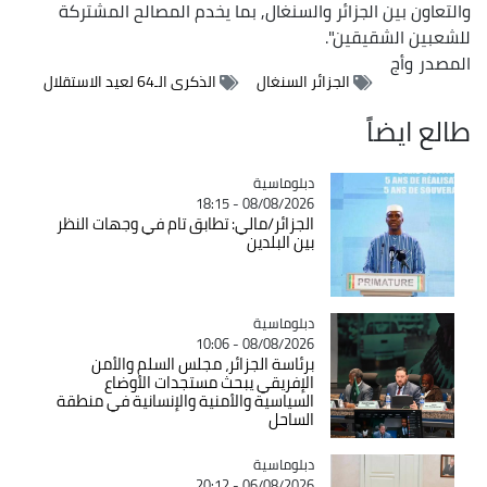
والتعاون بين الجزائر والسنغال, بما يخدم المصالح المشتركة
للشعبين الشقيقين".
المصدر
وأج
الجزائر السنغال
الذكرى الـ64 لعيد الاستقلال
طالع ايضاً
Catégorie
دبلوماسية
08/08/2026 - 18:15
الجزائر/مالي: تطابق تام في وجهات النظر
بين البلدين
Catégorie
دبلوماسية
08/08/2026 - 10:06
برئاسة الجزائر، مجلس السلم والأمن
الإفريقي يبحث مستجدات الأوضاع
السياسية والأمنية والإنسانية في منطقة
الساحل
Catégorie
دبلوماسية
06/08/2026 - 20:12