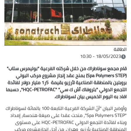
الطاقة
18/05/2023 - 10:30
قام مجمع سوناطراك من خلال شركته الفرعية "بوليمرس ستاب"
(
Spa Polymers STEP
) بمنح عقد إنجاز مشروع مركب البولي
بروبلين بالمنطقة الصناعية لأرزيو بقيمة 5ر1 مليار دولار لفائدة
التجمع الدولي "بتروفاك أش ك سي" "
HQC-PETROFAC
"
،
حسبما
افاد به اليوم الخميس بيان لسوناطراك.
وأوضح البيان "أنّ الشركة الفرعية التابعة 100 بالمائة لسوناطراك
"Spa Polymers STEP"، منحت عقدا على صيغة هندسة، إمداد
وبناء لفائدة التجمع الدولي HQC-PETROFAC على مستوى
المنطقة الصناعية بأرزيو وهران، من أجل إنجازمشروع مركب