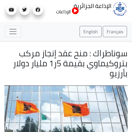
تجاوز
الإذاعة الجزائرية
إلى
الإذاعات
المحتوى
الرئيسي
English
Français
سوناطراك : منح عقد إنجاز مركب
بتروكيماوي بقيمة 5ر1 مليار دولار
بأرزيو