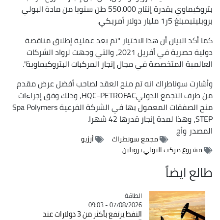
بتروكيماوي بقدرة إنتاج 550.000 طن سنويا من مادة البولي
بروبلينبمبلغ 5ر1 مليار دولار أمريكي.
كما أكد البيان أن هذا الاختيار "تم بعد عملية إطلاق مناقصة
دولية حصرية في أفريل 2021، والتي وجهت لرواد الشركات
العالمية المتخصصة في مجال إنجاز المركبات البتروكيماوية".
وأشارت سوناطراك انه تم منح العقد لصاحب أفضل عرض مقدم
من طرف التجمع الدوليHQC-PETROFAC، وذلك وفق إجراءات
منح الصفقات المعمول بها في الشركة الفرعية Spa Polymers
STEP، وهذا لمدة إنجاز قدرها 42 شهرا.
المصدر
وأج
مجمع سونطراك
أرزيو
مشروع مركب البولي بروبلين
طالع ايضاً
الطاقة
Catégorie
07/08/2026 - 09:03
النفط يرتفع بأكثر من 3 دولارات عند