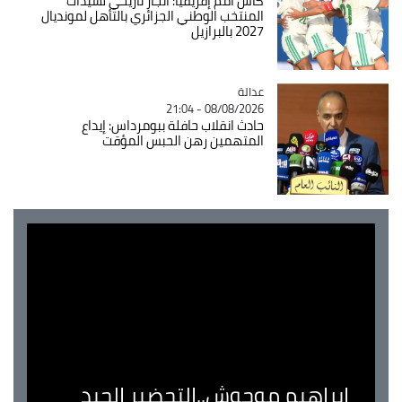
كأس أمم إفريقيا: انجاز تاريخي لسيدات
المنتخب الوطني الجزائري بالتأهل لمونديال
2027 بالبرازيل
عدالة
Catégorie
08/08/2026 - 21:04
حادث انقلاب حافلة ببومرداس: إيداع
المتهمين رهن الحبس المؤقت
ابراهيم موحوش..التحضير الجيد