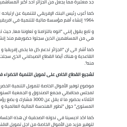
جد معتبرة مما يجعل من الجزائر احد اكبر المساهمي
كما أعرب رئيس البنك الإفريقي للتنمية عن ارتياحه 
1964 إنشاء أهم مؤسسة مالية للتنمية في افريقيا.
و تابع يقول إنني "انوه بالتزامنا و تعاوننا معا، حيث 
هي من المساهمين الذين سجلوا حضورهم منذ إنشاء
كما أشار الى ان "الجزائر تدعم كل ما يخص إفريقيا 
القاعدية و هناك أيضا القطاع الصيدلاني الذي سجلت ف
منه".
تشجيع القطاع الخاص على تمويل التنمية الخضراء في
لمجلس محافظي مجمع الصندوق و الجمعية السنوية 
الثلاثاء بحضور ما لا يقل 
المستوى" حول "تطور الهندسة المالية العالمية و دو
كما اكد اديسينا في ندوته الصحفية ان هذه الجلسات
لتوفير مزيد من الأموال الخاصة من اجل تمويل الاقت