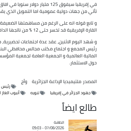
تأتي من جهات دولية عمومية اما التمويل الذي يقدمه ال
و تابع قوله انه على الرغم من مساهمتها الضعيفة 
القارة الإفريقية قد تخسر حتى 12 % من ناتجها الداخلي الخام في آفاق 2100 و ذلك بسبب المخاطر المناخية.
و شهد اليوم الاثنين، عقد عدة اجتماعات تحضيرية، 
رئيس المجمع و اجتماع مكتب مجالس محافظي البنك 
المالية العالمية و الجمعية العامة لجمعية المؤسس
حول الاستثمار.
المصدر
ملتيميديا الإذاعة الجزائرية
وأج
رئيس م
جهود الجزائر في إفريقيا
تنويه
أنبوب الغاز ا
طالع ايضاً
الطاقة
Catégorie
07/08/2026 - 09:03