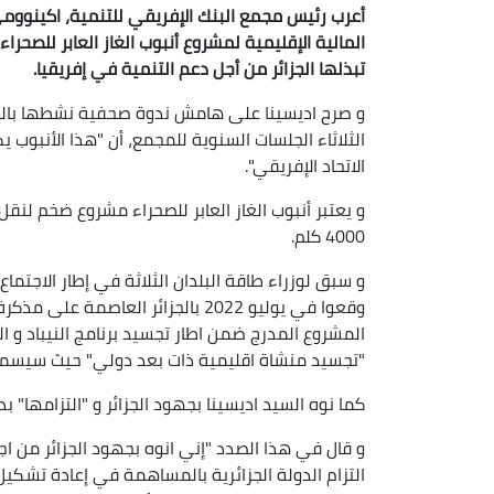
أعرب رئيس مجمع البنك الإفريقي للتنمية، اكينووم
المالية الإقليمية لمشروع أنبوب الغاز العابر للصحراء ا
تبذلها الجزائر من أجل دعم التنمية في إفريقيا.
و صرح اديسينا على هامش ندوة صحفية نشطها بالم
الثلاثاء الجلسات السنوية للمجمع، أن "هذا الأنبوب
الاتحاد الإفريقي".
و يعتبر أنبوب الغاز العابر للصحراء مشروع ضخم لنقل 
4000 كلم.
و سبق لوزراء طاقة البلدان الثلاثة في إطار الاجتماع
وقعوا في يوليو 2022 بالجزائر العاصم
المشروع المدرج ضمن اطار تجسيد برنامج النيباد و ال
"تجسيد منشاة اقليمية ذات بعد دولي" حيث سيسمح ب
كما نوه السيد اديسينا بجهود الجزائر و "التزامها" ب
و قال في هذا الصدد "إني انوه بجهود الجزائر من اج