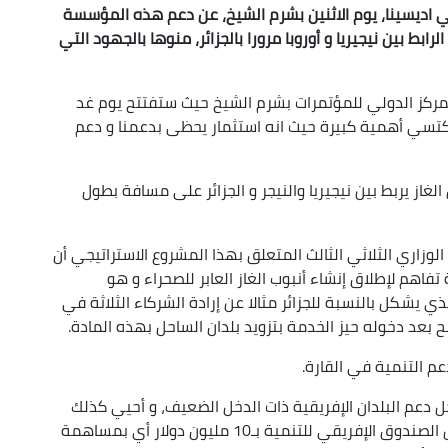
ي اديسينا، يوم الاثنين بشرم الشيخ، عن دعم هذه المؤسسة
لرابط بين نيجيريا و أوروبا مرورا بالجزائر، منوها بالجهود التي
ركز الدولي للمؤتمرات بشرم الشيخ حيث ستفتتح يوم غد
 يكتسي أهمية كبيرة حيث انه استثمار يحظى بدعمنا و دعم
الغاز يربط بين نيجيريا والنيجر و الجزائر على مسافة بطول
 الوزاري الثلاثي الثالث المتعلق بهذا المشروع الاستراتيجي أن
ة على مذكرة تفاهم لإطلاق إنشاء أنبوب الغاز العابر للصحراء و هو
ذي يشكل بالنسبة للجزائر مثالا عن إرادة الشركاء الثلاثة في
عد دخوله حيز الخدمة بتزويد بلدان الساحل بهذه المادة.
دعم التنمية في القارة.
ل دعم البلدان الإفريقية ذات الدخل الضعيف، و أحيي كذلك
التزام الدولة الجزائرية بالمساهمة في إعادة تشكيل الصندوق الإفريقي للتنمية بـ10 مليون دولار أي بمساهمة