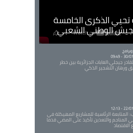
ية تحيي الذكرى الخامسة
لجيش الوطني الشعبي
Ca
برامج
30/07/20
قادر جيجلي:الغابات الجزائرية بين خطر
ئق ورهان التشجير الذكي
Ca
22/07/20
: المتابعة الرئاسية للمشاريع المهيكلة في
 المناجم والتعدين تأكيد على المضي قدما
 الاقتصاد