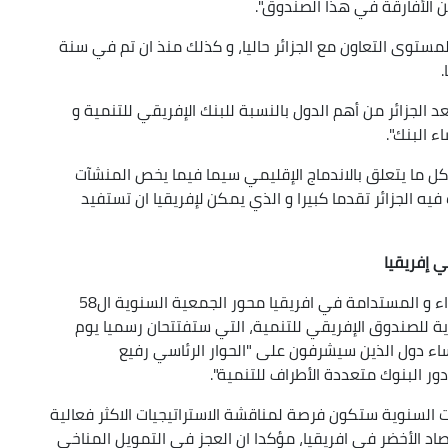
ن الأفارقة في هذا الصندوق".
لمستوى التعاون مع الجزائر حاليا، و كذلك منذ ان تم في سنة
تعد الجزائر من أهم الدول بالنسبة للبنك الإفريقي للتنمية و
 البنك".
و كل ما يتعلق بالاندماج الإقليمي سيما فيما يخص المنشآت
يه الجزائر تقدما كبيرا و الذي يمكن لإفريقيا ان تستفيد
 إفريقيا
موضوع توفير الأموال الخاصة لتمويل التنمية الخضراء و المستدامة في افريقيا محور الجمعية السنوية ال58
للصندوق الإفريقي للتنمية، التي ستفتتحان رسميا يوم
عن 3000 مشارك و بضع رؤساء دول الذين سيشرفون على "الحوار الرئاسي رفيع
ر البنوك متعددة الأطراف للتنمية".
 السنوية ستكون فرصة لمناقشة الاستراتيجيات الاكثر فعالية
صاد الأخضر في افريقيا، مؤكدا ان العجز في التمويل المناخي