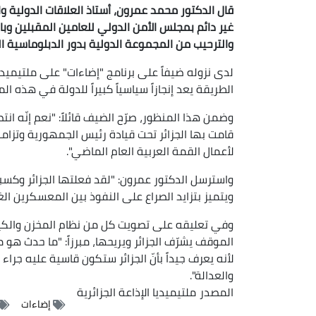
قال الدكتور محمد عمرون، أستاذ العلاقات الدولية وا
غير دائم بمجلس الأمن الدولي للعامين المقبلين وب
والترحيب من المجموعة الدولية بدور الدبلوماسية الج
لدى نزوله ضيفاً على برنامج "إضاءات" على ملتيميديا ا
الطريقة يعد إنجازاً سياسياً كبيراً للدولة في هذه ال
وضمن هذا المنظور، صرّح الضيف قائلاً: "نعم إنّه انت
قامت بها الجزائر تحت قيادة رئيس الجمهورية وتزام
لأعمال القمة العربية العام الماضي".
واسترسل الدكتور عمرون: "لقد فعلتها الجزائر وكسب
ويتميز بتزايد الصراع على النفوذ بين المعسكرين الغرب
وفي تعليقه على تصويت كل من نظام المخزن والكيان
الموقف يشرّف الجزائر ويريحها، مبرزاً: "ما حدث ه
لأنه يعرف جيداً بأنّ الجزائر ستكون قاسية عليه جر
والعدالة".
المصدر
ملتيميديا الإذاعة الجزائرية
إضاءات