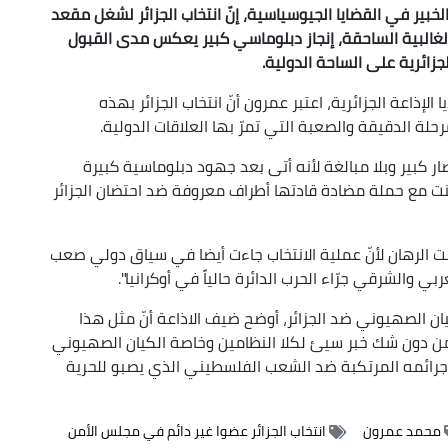
لخبير في القضايا الجيوسياسية،
إنّ انتخاب الجزائر لشغل مقعد
الغالبية الساحقة، إنجاز دبلوماسي كبير يعكس مدى القبول
زائرية على الساحة الدولية.
لإذاعة الجزائرية، اعتبر عمرون أنّ انتخاب الجزائر بهذه
مرحلة الدقيقة والصعبة التي تمرّ بها العلاقات الدولية.
صار كبير وبلا مبالغة لأنه أتى بعد جهود دبلوماسية كبيرة
نت مع حملة مضادة قادتها أطراف معروفة ضد احتضان الجزائر
ت الرهان لأنّ عملية الانتخاب جاءت أيضا في سياق دولي صعب
ي والشرقي جرّاء الحرب الدائرة حالياً في أوكرانيا".
 الصهيوني ضد الجزائر، أوضح ضيف الاذاعة أنّ مثل هذا
و من دون شك خبر سيئ لكلا النظامين وخاصة الكيان الصهيوني
اء جرائمه المرتكبة ضد الشعب الفلسطيني الذي يصبو للحرية
محمد عمرون
انتخاب الجزائر عضوا غير دائم في مجلس الأمن