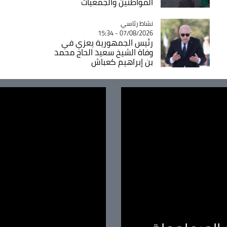
المواطنين والجمعيات
Catégorie
نشاط رئاسي
07/08/2026 - 15:34
رئيس الجمهورية يعزي في
وفاة الشيخ سعيد الحاج محمد
بن إبراهيم كعباش