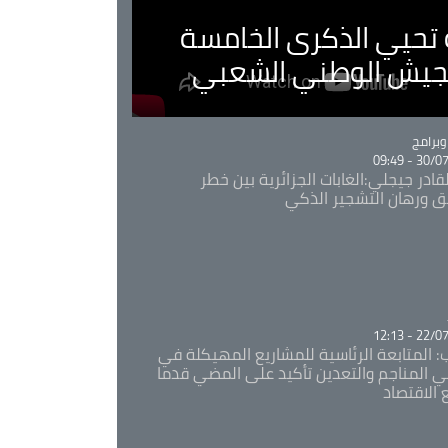
ية تحيي الذكرى الخامسة
لجيش الوطني الشعبي
Ca
برامج
30/07/20
قادر جيجلي:الغابات الجزائرية بين خطر
ئق ورهان التشجير الذكي
Ca
22/07/20
: المتابعة الرئاسية للمشاريع المهيكلة في
 المناجم والتعدين تأكيد على المضي قدما
 الاقتصاد