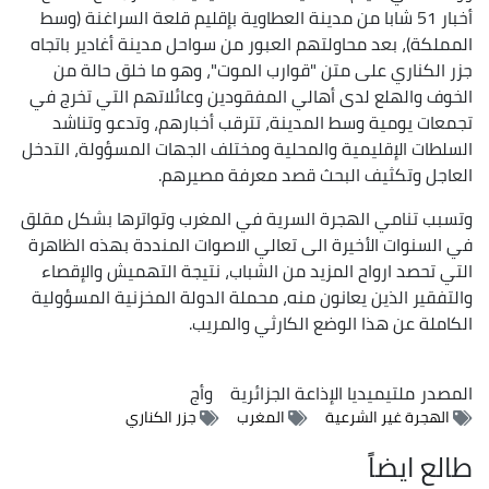
أخبار 51 شابا من مدينة العطاوية بإقليم قلعة السراغنة (وسط
المملكة)، بعد محاولتهم العبور من سواحل مدينة أغادير باتجاه
جزر الكناري على متن "قوارب الموت"، وهو ما خلق حالة من
الخوف والهلع لدى أهالي المفقودين وعائلاتهم التي تخرج في
تجمعات يومية وسط المدينة، تترقب أخبارهم، وتدعو وتناشد
السلطات الإقليمية والمحلية ومختلف الجهات المسؤولة، التدخل
العاجل وتكثيف البحث قصد معرفة مصيرهم.
وتسبب تنامي الهجرة السرية في المغرب وتواترها بشكل مقلق
في السنوات الأخيرة الى تعالي الاصوات المنددة بهذه الظاهرة
التي تحصد ارواح المزيد من الشباب، نتيجة التهميش والإقصاء
والتفقير الذين يعانون منه، محملة الدولة المخزنية المسؤولية
الكاملة عن هذا الوضع الكارثي والمريب.
المصدر
ملتيميديا الإذاعة الجزائرية
وأج
الهجرة غير الشرعية
المغرب
جزر الكناري
طالع ايضاً