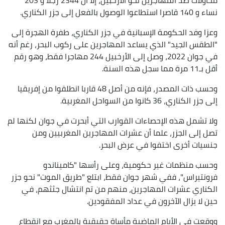
نساء و 140 قاصرا استطاعوا الوصول بالفعل إلى جزر الكناري.
وعزا وفد الحكومة الإسبانية في جزر الكناري، طفرة الهجرة إلى
"الطقس الجيد" الذي يساعد المهاجرين على ركوب البحر، رغم أنه
في جوان 2022، وصل إلى الأرخبيل 244 مهاجرا فقط، وهو رقم
أقل بـ11 مرة مما سجل هذه السنة.
وحسب ذات المصدر، فإنه من أصل 48 قاربا انطلقوا من إفريقيا
إلى جزر الكناري، 36 كانوا من السواحل المغربية.
ولا تشمل هذه الإحصاءات القوارب التي أبحرت في جوان لكنها لم
تصل إلى الجزر، علما أن عشرات المهاجرين المغربيين ومن
جنسيات أخرى اختفوا في عرض البحر.
وحسب منظمات غير حكومية، وعلى رأسها "كاميناندو
فرونتيراس"، ففي شهر جوان فقط، ابتلع "طريق الموت" نحو جزر
الكناري عشرات المهاجرين، منهم من تم انتشال جثثهم، في
حين لا يزال الآخرون في عداد المفقودين.
ووقعت في الأيام الماضية مأساة حقيقية بالمغرب مع انقطاع