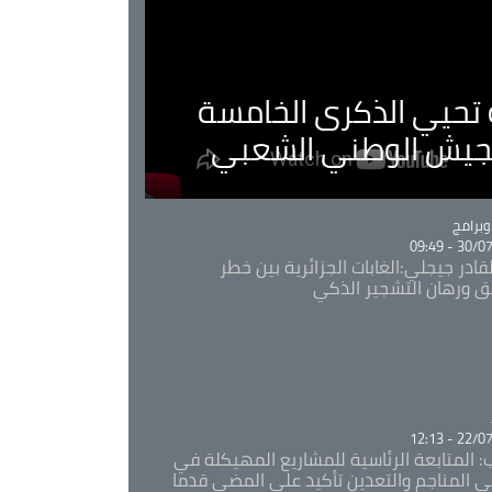
ية تحيي الذكرى الخامسة
لجيش الوطني الشعبي
Ca
برامج
30/07/20
قادر جيجلي:الغابات الجزائرية بين خطر
ئق ورهان التشجير الذكي
Ca
22/07/20
: المتابعة الرئاسية للمشاريع المهيكلة في
 المناجم والتعدين تأكيد على المضي قدما