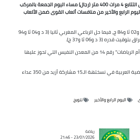
حقق المنتخب الجزائري الميدالية الذهبية في سباق التتابع 4 مرات 400 متر (رجال) مساء اليوم الجمعة بالمركب
م الرابع والأخير من منافسات ألعاب القوى ضمن الألعاب
وقطع الرباعي الجزائري السباق في توقيت قدره 3د و02 ثا و84 ج، فيما حل الرباعي المغربي ثانيا (3 د و04 ثا و94
دره (3 د و06 ثا و37 ج).
وتعد ذهبية هذا السباق الأخير في برنامج فعاليات ''أم الرياضات'' رقم 14 من المعدن النفيس التي تحوز عليها
وقد عرفت منافسات ألعاب القوى برسم الألعاب الرياضية العربية في نسختهة الـ15 مشاركة أزيد من 350 عداء
ى
اليوم الرابع والأخير
تتويج
رياضة
Catégorie
23/07/2026 - 21:46