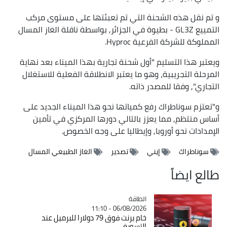
و تم نقل هذه الشحنة التي تم تعبئتها على مستوى مركب
التمييع GL3Z - بطيوة في الجزائر, بواسطة ناقلة الغاز المسال
المملوكة للشركة الفرعية Hyproc.
ويعتبر هذا التسليم "أول شحنة تجارية بهذا الميناء بعد نهاية
المرحلة التجريبية، وهو ما يعتبر الانطلاقة الفعلية للاستغلال
التجاري", وفقا للمصدر ذاته.
و"تعتزم سوناطراك رفع كمياتها نحو هذا الميناء الجديد على
أساس منتظم, مما يعزز بالتالي دورها المركزي في تأمين
الإمدادات نحو أوروبا, وإيطاليا على وجه الخصوص.
سوناطراك
إيني
تصدير
الغاز الطبيعي المسال
طالع ايضاً
الطاقة
Catégorie
06/08/2026 - 11:10
خام برنت فوق 79 دولارا للبرميل عند
التسوية