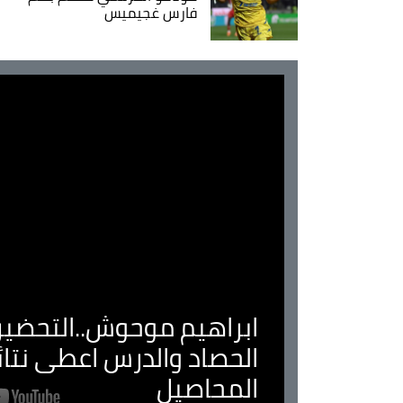
فارس غجيميس
ابراهيم موحوش..التحضير 
الحصاد والدرس اعطى نتا
المحاصيل