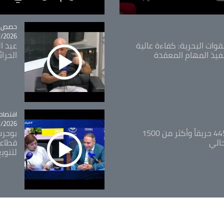
tégorie
حصص و
26 - 09:49
قوات البحرية: كفاءة عالية
عبد ال
فيذ المهام المعقدة
الحرا
اقتصاد
tégorie
26 - 12:13
المدير العام للغابات: 445 حريقاً وأكثر من 1500
بوحرب
حالي
قطاعي
لتنويع