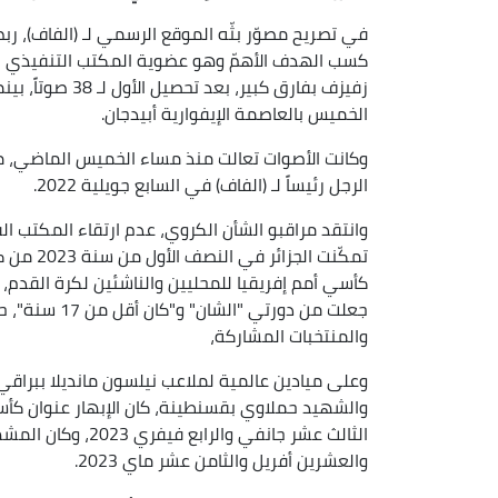
كسب الهدف الأهمّ وهو عضوية المكتب التنفيذي للك
الخميس بالعاصمة الإيفوارية أبيدجان.
وكانت الأصوات تعالت منذ مساء الخميس الماضي، مط
الرجل رئيساً لـ (الفاف) في السابع جويلية 2022.
وانتقد مراقبو الشأن الكروي، عدم ارتقاء المكتب 
تمكّنت ا
كأسي أمم إفريقيا للمحليين والناشئين لكرة القدم،
جعلت من دورتي
والمنتخبات المشاركة،
وعلى ميادين عالمية لملاعب نيلسون مانديلا ببراق
والشهيد حملاوي بقسنطينة، كان الإبهار عنوان كأس أ
الثالث عشر جانفي وا
والعشرين أفريل والثامن عشر ماي 2023.