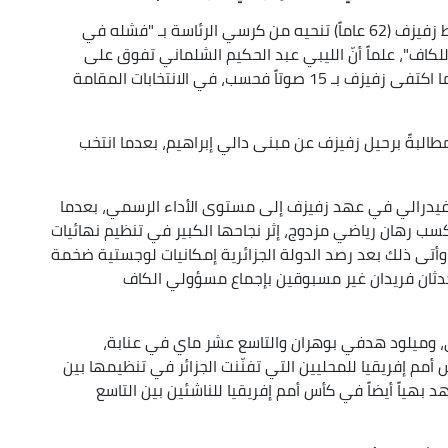
في تصريح مصوّر بثّه الموقع الرسمي لـ (الفاف)، ربط زفيزف (62 عاماً) تنحيه من كرسي الرئاسة بـ "فشله في
اف"، علماً أنّ الليبي عبد الحكيم الشلماني تفوق على
زفيزف بفارق كبير، بعد تحصيل الأول لـ 38 صوتاً، بينما اكتفى زفيزف بـ 15 صوتاً فحسب، في الانتخابات المقامة
البةً برحيل زفيزف عن مبنى دالي إبراهيم، بعدما انتخب
الفيدرالي في عهد زفيزف إلى مستوى الأداء الرسمي، بعدما
لجزائر في النصف الأول من سنة 2023 من كسب رهان رياضي مزدوج، إثر نجاحها الكبير في تنظيم نهائيات
 وأتى ذلك بعد رصد الدولة الجزائرية إمكانيات لوجستية ضخمة
 "الشان" و"كان أقل من 17 سنة"، حدثان فريدان غير مسبوقين بإجماع مسؤولي الكاف
ي، وميلود هدفي بوهران والتاسع عشر ماي في عنابة،
مم إفريقيا للمحليين التي تفنّنت الجزائر في تنظيمها بين
لرابع فيفري 2023، وكان المشهد بهياً أيضاً في كأس أمم إفريقيا للناشئين بين التاسع