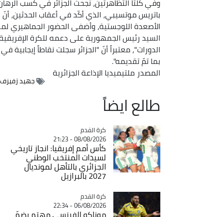
وفي كلتا التظاهرتين، نجحت الجزائر في كسب الرهان 
باتريس موتسيبي، الذي أكّد في أعقاب الحدثين، أنّ "الشان" و
الأصعدة اللوجستية، وأضفى الحضور الجماهيري لمس
السيد رئيس الجمهورية على دعمه للكرة الإفريقية، ش
الدورات"، معتبراً أنّ "الجزائر سجلت نقاطاً إيجابية ف
بما تمّ تقديمه".
المصدر
ملتيميديا الإذاعة الجزائرية
جهيد زفيزف
طالع ايضاً
Catégorie
كرة القدم
08/08/2026 - 21:23
كأس أمم إفريقيا: انجاز تاريخي
لسيدات المنتخب الوطني
الجزائري بالتأهل لمونديال
2027 بالبرازيل
Catégorie
كرة القدم
06/08/2026 - 22:34
موناكو الفرنسي مهتم بضمّ