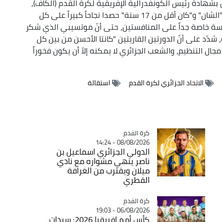
بشهادة رئيس الكونفدرالية الإفريقية لكرة القدم (الكاف)،
"كان أقل من 17 سنة" حصدا
نجاحاً كبيراً على كل
ة خاصة جداً على المنافستين، حتى أنّ موتسيبي الذي شكر
دّد على أنّ الدورتين القاريتين "كانتا الأحسن من بين كل
ي مجال التنظيم، والشعب الجزائري لا يمكنه إلاّ أن يكون فخوراً
الاتحاد الجزائري لكرة القدم
استقالة
Catégorie
كرة القدم
08/08/2026 - 14:24
الدولي الجزائري اسماعيل بن
ناصر ينهي مشواره مع نادي
ميلان ويقترب من الغرافة
القطري
Catégorie
كرة القدم
06/08/2026 - 19:03
كأس أمم إفريقيا 2026: سيدات