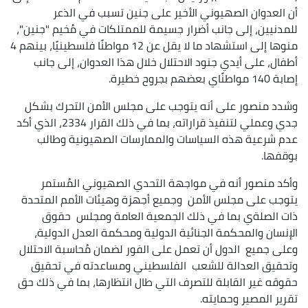
أن العدوان الصهيوني الأخير على جنين تسبب في الذعر
للمدنيين، إلى جانب أضرار جسيمة للممتلكات في مُخيم "جنين"،
منوها إلى استشهاد ما لا يقل عن 12 مواطنًا فلسطينيًا، بينهم 4
أطفال، على أيدي جنود الاحتلال خلال هذا العدوان، إلى جانب
إصابة 140 مواطنًاي بعضهم بجروح خطيرة.
وشدد منصور على أنه يتوجب على مجلس الأمن التحرك بشكل
جدي وعملي لتنفيذ قراراته، بما في ذلك القرار 2334، الذي أكد
عدم شرعية هذه السياسات والممارسات الصهيونية وطالب
بوقفها.
وأكد منصور أنه في مواجهة التحدي الصهيوني المُستمر
يتوجب على مجلس الأمن وجميع أجهزة وهيئات الأمم المتحدة
ذات الصلةي بما في ذلك الجمعية العامة ومجلس حقوق
الإنسان والمحكمة الجنائية الدولية ومحكمة العدل الدولية،
وعلى جميع الدول أن تعمل على الفور لضمان مُحاسبة الاحتلال
وتحقيق العدالة للشعب الفلسطيني ومساعدته في تحقيق
حقوقه غير القابلة للتصرف التي طال انتظارها، بما في ذلك حق
تقرير المصير وحمايته.