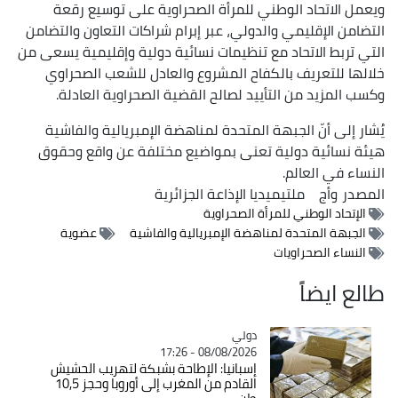
ويعمل الاتحاد الوطني للمرأة الصحراوية على توسيع رقعة
التضامن الإقليمي والدولي، عبر إبرام شراكات التعاون والتضامن
التي تربط الاتحاد مع تنظيمات نسائية دولية وإقليمية يسعى من
خلالها للتعريف بالكفاح المشروع والعادل للشعب الصحراوي
وكسب المزيد من التأييد لصالح القضية الصحراوية العادلة.
يُشار إلى أنّ الجبهة المتحدة لمناهضة الإمبريالية والفاشية
هيئة نسائية دولية تعنى بمواضيع مختلفة عن واقع وحقوق
النساء في العالم.
المصدر
وأج
ملتيميديا الإذاعة الجزائرية
الإتحاد الوطني للمرأة الصحراوية
الجبهة المتحدة لمناهضة الإمبريالية والفاشية
عضوية
النساء الصحراويات
طالع ايضاً
دولي
Catégorie
08/08/2026 - 17:26
إسبانيا: الإطاحة بشبكة لتهريب الحشيش
القادم من المغرب إلى أوروبا وحجز 10,5