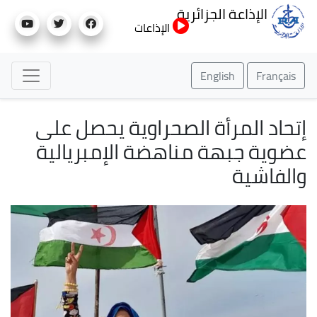
تجاوز
الإذاعة الجزائرية
إلى
الإذاعات
المحتوى
الرئيسي
English
Français
إتحاد المرأة الصحراوية يحصل على
عضوية جبهة مناهضة الإمبريالية
والفاشية