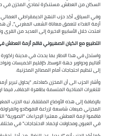
السكان من العطش، مستنكرة تمادي المخزن في حرم
وفي السياق، أكد حزب النهج الديمقراطي العمالي 
أزمة الغذاء لتعمق معاناة الشعب المغربي"، أن هذه
امتدت خلال الأسابيع الاخيرة إلى العديد من القرى وا
التطبيع مع الكيان الصهيوني فاقم أزمة العطش ف
واستدل في هذا الاطار بما يحدث في مدينة زاكورة و
أقاليم ودواوير جهة الوسط، كإقليم الخميسات ونواح
إلى تنظيم احتجاجات أمام المصالح المخزنية.
وأشار الحزب الى أن المخزن كعادته، "يحاول تبرير 
للتغيرات المناخية المتسمة بظاهرة الجفاف، فيما ان
بالإضافة إلى هذه الأوضاع المقلقة، نبه الحزب المغ
المخزني ضيعات شاسعة لزراعة الافوكادو والفراولة،
فاقموا ازمة العطش، معتبرا الإجراءات "الصورية" التي
في العيون ومحاولات لإخماد الاحتجاجات" في مختل
كما أكد الحزب أنه "لا بديل عن النضال من أجل تحقيق