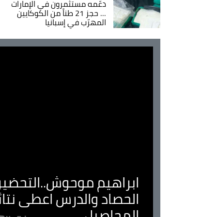
دعّمه مستثمرون في الإمارات
... حجز 21 طناً من الكوكايين
المهرّب في إسبانيا
ابراهيم موحوش..التحضير 
الحصاد والدرس اعطى نتا
المحاصيل