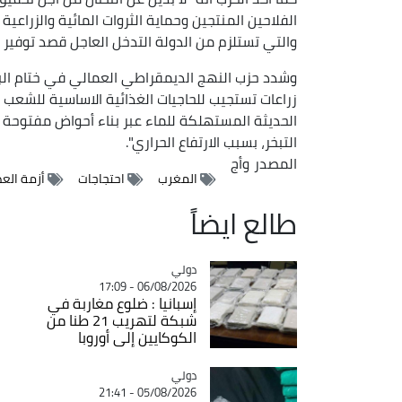
الفلاحين المنتجين وحماية الثروات المائية والزراعية
والتي تستلزم من الدولة التدخل العاجل قصد توفير ا
وشدد حزب النهج الديمقراطي العمالي في ختام البي
زراعات تستجيب للحاجيات الغذائية الاساسية للشعب 
الحديثة المستهلكة للماء عبر بناء أحواض مفتوحة ل
التبخر، بسبب الارتفاع الحراري".
المصدر
وأج
المغرب
احتجاجات
أزمة ال
طالع ايضاً
دولي
Catégorie
06/08/2026 - 17:09
إسبانيا : ضلوع مغاربة في
شبكة لتهريب 21 طنا من
الكوكايين إلى أوروبا
دولي
Catégorie
05/08/2026 - 21:41