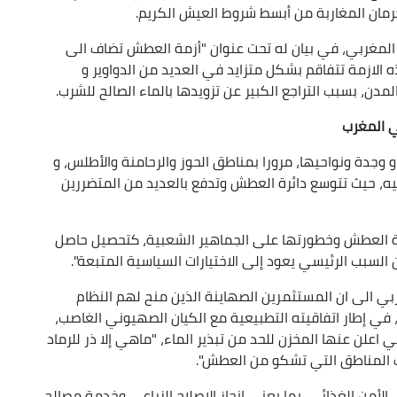
ان المغاربة من أبسط شروط العيش الكريم.
المغربي، في بيان له تحت عنوان "أزمة العطش تضاف الى
 الازمة تتفاقم بشكل متزايد في العديد من الدواوير و
لمدن، بسبب التراجع الكبير عن تزويدها بالماء الصالح للشرب.
ي المغرب
 وجدة ونواحيها، مرورا بمناطق الحوز والرحامنة والأطلس، و
يه، حيث تتوسع دائرة العطش وتدفع بالعديد من المتضررين
أزمة العطش وخطورتها على الجماهير الشعبية، كتحصيل حاصل
 السبب الرئيسي يعود إلى الاختيارات السياسية المتبعة".
ربي الى ان المستثمرين الصهاينة الذين منح لهم النظام
 في إطار اتفاقيته التطبيعية مع الكيان الصهيوني الغاصب،
 اعلن عنها المخزن للحد من تبذير الماء، "ماهي إلا ذر للرماد
ف المناطق التي تشكو من العطش".
 الأمن الغذائي، بما يعني إنجاز الإصلاح الزراعي وخدمة مصالح