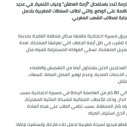
ارمة تندد باستفحال "أزمة العطش" وغياب التنمية، في عديد
ناقمة على الوضع، والتي تطالب السلطات المغربية بتحمل
تجابة لمطالب الشعب المغربي.
فريق مسيرة احتجاجية نظمها سكان منطقة الفايجة بمدينة
حة للشرب في ظل أزمة الجفاف التي تعرفها المملكة، لعدة
مرين الصهاينة، لسقي الفواكه المستنزفة للمياه مثل
 المحتجين الذين يشتكون أيضا من التهميش والاقصاء
ب الخدمات الصحية، وعدم توفير المصل المضاد للسعات
تان.
كما خرج سكان مدينة المعازيز بإقليم الخميسات (حوالي 80 كم من العاصمة الرباط) في مسيرة احتجاجية بسبب
نذار، وذلك للأعطاب المتتالية للشبكة المائية المهترئة،
ه بآبار المنطقة، بسبب تنامي الطلب على هذه المادة
الذي استنزف المياه.
قطع فيديو لسيدة مغربية تحمل دلاء فارغة، وتستغيث لإنقاذ