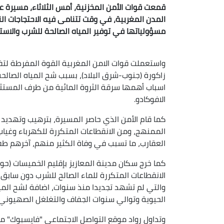
قمعت قوات الأمن المخزنية، أمس الثلاثاء، مسيرة ع
المدن المغربية، في وقت تتنامى فيه الاحتجاجات ال
مسؤولياتها في توفير المياه الصالحة للشرب والاس
واستعملت قوات الامن المغربية القوة المفرطة لت
زاكورة (جنوب-شرق البلاد)، بسبب شح المياه الصال
اسباب أهمها سرقة الثروة المائية من طرف المستث
الافوكادو.
كما قام الأمن الذي حاصر المسيرة، بترهيب وتهديد
الممنهج، ومن الانقطاعات المتكررة للكهرباء وغيا
العقارب، ما تسبب في وفاة الكثير منهم، آخرهم طفل
الانقطاعات المتكررة للماء الصالح للشرب دون سابق ا
والتي لم تشهد تجديدا منذ سنوات، اضافة لشح الميا
الحيوية وتوالي سنوات الجفاف والتغلغل الصهيوني 
وتداول رواد موقع التواصل الاجتماعي "فايسبوك" م