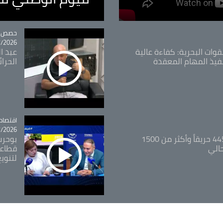
tégorie
حصص و
26 - 09:49
قوات البحرية: كفاءة عالية
عبد ال
فيذ المهام المعقدة
الحرا
اقتصاد
tégorie
26 - 12:13
المدير العام للغابات: 445 حريقاً وأكثر من 1500
بوحرب
حالي
قطاعي
لتنويع