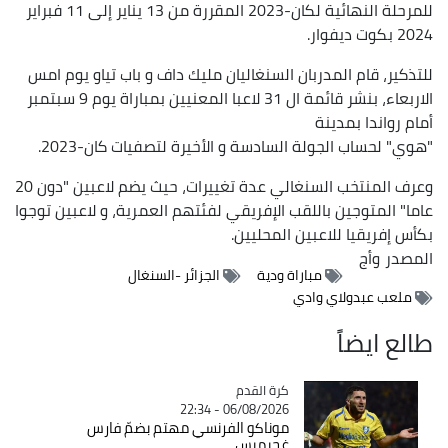
للمرحلة النهائية لكان-2023 المقررة من 13 يناير إلى 11 فبراير
2024 بكوت ديفوار.
للتذكير، قام المدربان السنغاليان مليك داف و باب تياو يوم امس
الاربعاء، بنشر قائمة ال 31 لاعبا المعنيين بمباراة يوم 9 سبتمبر
أمام رواندا بمدينة
"هوي" لحساب الجولة السادسة و الأخيرة لتصفيات كان-2023.
وعرف المنتخب السنغالي عدة تغييرات، حيث يضم لاعبين "دون 20
عاما" المتوجين باللقب الإفريقي لفئتهم العمرية، و لاعبين توجوا
بكأس إفريقيا للاعبين المحليين.
المصدر
وأج
مباراة ودية
الجزائر -السنغال
ملعب عبدولاي وادي
طالع ايضاً
Catégorie
كرة القدم
06/08/2026 - 22:34
موناكو الفرنسي مهتم بضمّ فارس
غجيميس