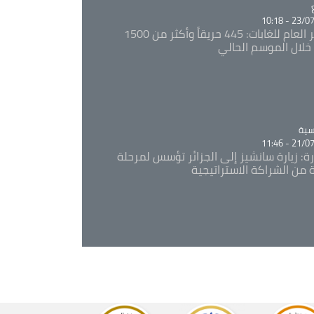
Ca
23/07/20
المدير العام للغابات: 445 حريقاً وأكثر من 1500
خلال الموسم الحالي
Ca
سية
21/07/20
رة: زيارة سانشيز إلى الجزائر تؤسس لمرحلة
 من الشراكة الاستراتيجية