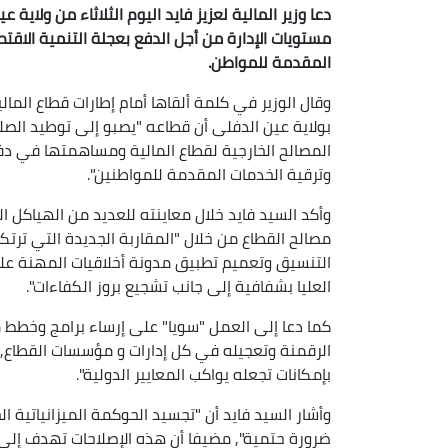
دعا وزير المالية لعزيز فايد اليوم الثلاثاء من ولاي
مستويات الإدارة من أجل الدفع بعجلة التنمية الاق
المقدمة للمواطن.
وقال الوزير في كلمة ألقاها أمام إطارات قطاع المال
بولاية عين الدفلى أن قطاعه "يصبو إلى توطيد الصل
المصالح الخارجية لقطاع المالية ومساهمتها في دف
وترقية الخدمات المقدمة للمواطنين".
وأكد السيد فايد خلال معاينته للعديد من الهياكل ال
مصالح القطاع من خلال "المقاربة الجديدة التي ترتك
التنسيق وتعميم تطبيق مدونة أخلاقيات المهنة على
العليا بشفافية إلى جانب تشجيع بروز الكفاءات".
كما دعا إلى العمل "سويا" على إرساء برامج وخطط 
الرقمنة وتعجيله في كل إدارات و مؤسسات القطاع, 
بإمكانات تجعله يواكب المعايير الدولية".
وأشار السيد فايد أن "تجسيد الحوكمة الميزانياتية ا
ضرورة حتمية", مضيفا أن هذه الإصلاحات تهدف إلى 