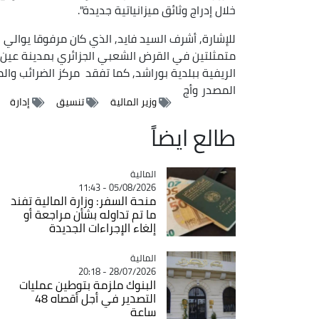
خلال إدراج وثائق ميزانياتية جديدة".
للإشارة, أشرف السيد فايد, الذي كان مرفوقا يوالي 
متمثلتين في القرض الشعبي الجزائري بمدينة عين ال
الريفية ببلدية بوراشد, كما تفقد مركز الضرائب والم
المصدر
وأج
وزير المالية
تنسيق
إدارة
طالع ايضاً
المالية
Catégorie
05/08/2026 - 11:43
منحة السفر: وزارة المالية تفند
ما تم تداوله بشأن مراجعة أو
إلغاء الإجراءات الجديدة
المالية
Catégorie
28/07/2026 - 20:18
البنوك ملزمة بتوطين عمليات
التصدير في أجل أقصاه 48
ساعة