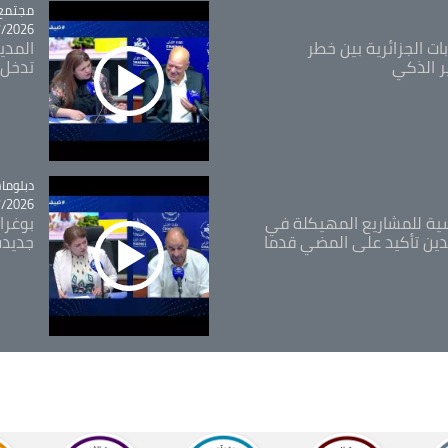
مجتمع
tégorie
26 - 10:18
ات الجزائرية بين خطر
ر الذكي
تدخل 
tégorie
دبلوما
26 - 11:46
اسية للمشاريع المهيكلة في
بوغرا
دين تأكيد على المضي قدما
جديدة