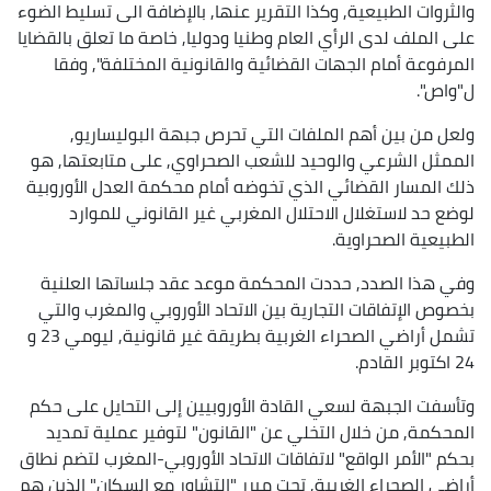
والثروات الطبيعية, وكذا التقرير عنها, بالإضافة الى تسليط الضوء
على الملف لدى الرأي العام وطنيا ودوليا, خاصة ما تعلق بالقضايا
المرفوعة أمام الجهات القضائية والقانونية المختلفة", وفقا
ل"واص".
ولعل من بين أهم الملفات التي تحرص جبهة البوليساريو,
الممثل الشرعي والوحيد للشعب الصحراوي, على متابعتها, هو
ذلك المسار القضائي الذي تخوضه أمام محكمة العدل الأوروبية
لوضع حد لاستغلال الاحتلال المغربي غير القانوني للموارد
الطبيعية الصحراوية.
وفي هذا الصدد, حددت المحكمة موعد عقد جلساتها العلنية
بخصوص الإتفاقات التجارية بين الاتحاد الأوروبي والمغرب والتي
تشمل أراضي الصحراء الغربية بطريقة غير قانونية, ليومي 23 و
24 اكتوبر القادم.
وتأسفت الجبهة لسعي القادة الأوروبيين إلى التحايل على حكم
المحكمة, من خلال التخلي عن "القانون" لتوفير عملية تمديد
بحكم "الأمر الواقع" لاتفاقات الاتحاد الأوروبي-المغرب لتضم نطاق
أراضي الصحراء الغربية, تحت مبرر "التشاور مع السكان" الذين هم