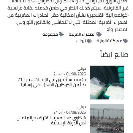
العدل الأوروبية, يومي 23 و 24 أكتوبر, بخصوص هذه الاتفاقات
غير القانونية, سيتم كذلك النظر في طعن قدمته نقابة فرنسية
(كونفدرالية الفلاحين) بشأن إمكانية حظر الصادرات المغربية من
الصحراء الغربية المحتلة التي لا تتماشى والقانون الأوروبي.
المصدر
وأج
الصحراء الغربية
مجموعة
معركة قانونية
ثروات
طالع ايضاً
دولي
Catégorie
05/08/2026 - 21:41
دعّمه مستثمرون في الإمارات ... حجز 21
طناً من الكوكايين المهرّب في إسبانيا
دولي
Catégorie
04/08/2026 - 21:57
شكاوى ضد المغرب لاقتراف جرائم تمس
أمن الدولة الإسبانية