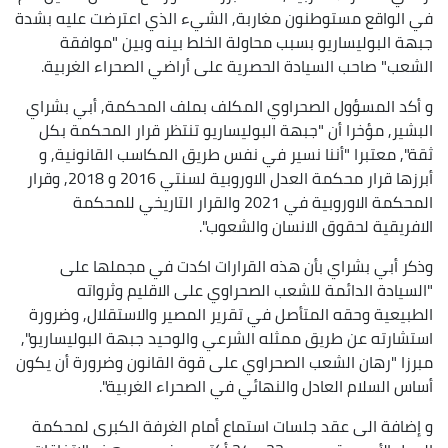
في الواقع مستوطنون مغاربة, الشيء الذي اعترضت عليه بشدة
جبهة البوليساريو بسبب محاولة الخلط بينه وبين "موافقة
الشعب" صاحب السيادة الحصرية على أراضي الصحراء الغربية.
و أكد المسؤول الصحراوي المكلف بملف المحكمة, أبي بشراي
البشير, مؤخرا أن "جبهة البوليساريو تنتظر قرار المحكمة بكل
ثقة", معتبرا "أننا نسير في نفس طريق المكاسب القانونية, و
أبرزها قرار محكمة العدل الاوروبية لسنتي 2016 و 2018, وقرار
المحكمة الاوروبية في 2021 والقرار التاريخي للمحكمة
الافريقية لحقوق الانسان والشعوب".
وذكر أبي بشراي بأن هذه القرارات اكدت في مجملها على
"السيادة الدائمة للشعب الصحراوي على الاقليم وثرواته
الطبيعية وحقه المتأصل في تقرير المصير والاستقلال, وضرورة
استشارته عن طريق ممثله الشرعي والوحيد جبهة البوليساريو",
مبرزا "رهان الشعب الصحراوي على قوة القانون وضرورة أن يكون
أساس السلام العادل والنهائي في الصحراء الغربية".
و إضافة الى عقد جلسات استماع أمام الغرفة الكبرى لمحكمة