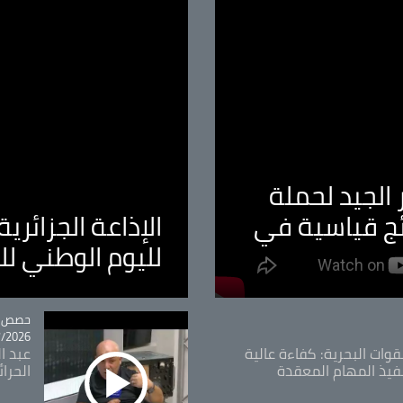
الجيد لحملة
ئج قياسية في
الإذاعة الجزائر
لليوم الوطني ل
tégorie
حصص و
26 - 09:49
قوات البحرية: كفاءة عالية
عبد ال
فيذ المهام المعقدة
الحرا