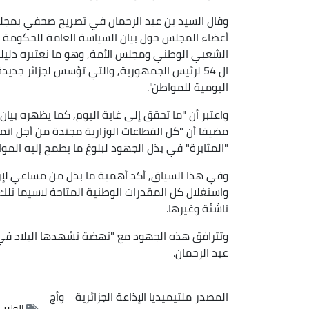
وقال السيد بن عبد الرحمان في تصريح صحفي بمجل
أعضاء المجلس حول بيان السياسة العامة للحكومة 
الشعبي الوطني ومجلس الأمة, وهو ما نعتبره دليلا
ال 54 لرئيس الجمهورية, والتي تؤسس لجزائر جد
اليومية للمواطن".
واعتبر أن "ما تحقق إلى غاية اليوم, كما يظهره بيان
مضيفا أن "كل القطاعات الوزارية مجندة من أجل اتم
"المثابرة" في بذل الجهود لبلوغ ما يطمح إليه المو
وفي هذا السياق, أكد أهمية ما بذل من مساعي لإرس
واستغلال كل المقدرات الوطنية المتاحة لاسيما ت
ناشئة وغيرها.
وتترافق هذه الجهود مع "نهضة تشهدها البلاد في ا
عبد الرحمان.
المصدر
ملتيميديا الإذاعة الجزائرية
وأج
الوزير 