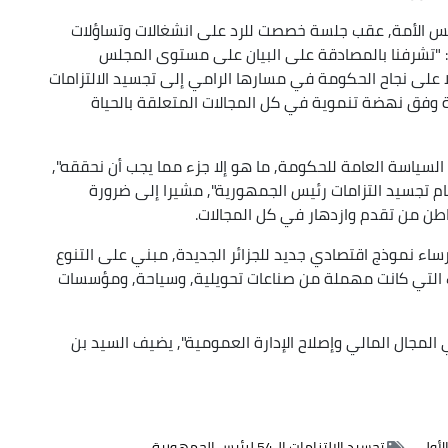
س الأمة, عقب جلسة خصصت للرد على انشغالات وتساؤلات
: "تشرفنا بالمصادقة على البيان على مستوى المجلس
 على نجاح الحكومة في مسارها الرامي إلى تجسيد الالتزامات
يدة وفق نهضة تنموية في كل المجالات المتعلقة بالحياة
 السياسة العامة للحكومة, ما هو إلا جزء مما يجب أن نحققه",
ام تجسيد التزامات رئيس الجمهورية", مشيرا إلى ضرورة
اطن من تقدم وازدهار في كل المجالات.
اء نموذج اقتصادي جديد للجزائر الجديدة, مبني على التنوع
لك التي كانت مهملة من صناعات تحويلية, وسياحة, ومؤسسات
لمجال المالي وإصلاح الإدارة العمومية", يضيف السيد بن
الأول
تجسيد الالتزامات ال54 لرئيس الجمهورية