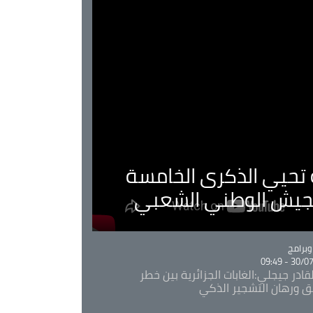
ية تحيي الذكرى الخامسة
لجيش الوطني الشعبي
Ca
برامج
30/07/20
قادر جيجلي:الغابات الجزائرية بين خطر
ئق ورهان التشجير الذكي