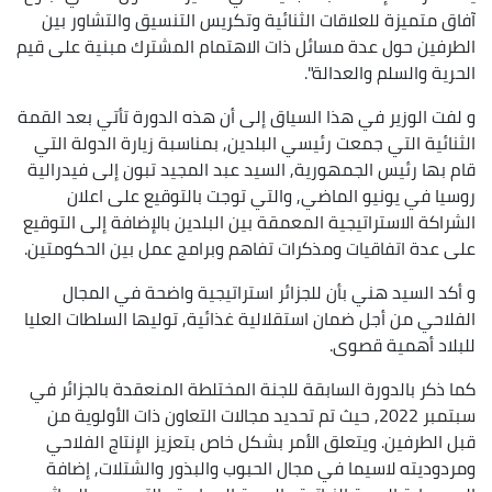
آفاق متميزة للعلاقات الثنائية وتكريس التنسيق والتشاور بين
الطرفين حول عدة مسائل ذات الاهتمام المشترك مبنية على قيم
الحرية والسلم والعدالة".
و لفت الوزير في هذا السياق إلى أن هذه الدورة تأتي بعد القمة
الثنائية التي جمعت رئيسي البلدين, بمناسبة زيارة الدولة التي
قام بها رئيس الجمهورية, السيد عبد المجيد تبون إلى فيدرالية
روسيا في يونيو الماضي, والتي توجت بالتوقيع على اعلان
الشراكة الاستراتيجية المعمقة بين البلدين بالإضافة إلى التوقيع
على عدة اتفاقيات ومذكرات تفاهم وبرامج عمل بين الحكومتين.
و أكد السيد هني بأن للجزائر استراتيجية واضحة في المجال
الفلاحي من أجل ضمان استقلالية غذائية, توليها السلطات العليا
للبلاد أهمية قصوى.
كما ذكر بالدورة السابقة للجنة المختلطة المنعقدة بالجزائر في
سبتمبر 2022, حيث تم تحديد مجالات التعاون ذات الأولوية من
قبل الطرفين. ويتعلق الأمر بشكل خاص بتعزيز الإنتاج الفلاحي
ومردوديته لاسيما في مجال الحبوب والبذور والشتلات, إضافة