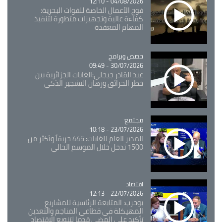
04/08/2026 - 12:10
فوج الأعمال الخاصة للقوات البحرية:
كفاءة عالية وتجهيزات متطورة لتنفيذ
المهام المعقدة
Catégorie
حصص وبرامج
30/07/2026 - 09:49
عبد القادر جيجلي:الغابات الجزائرية بين
خطر الحرائق ورهان التشجير الذكي
مجتمع
Catégorie
23/07/2026 - 10:18
المدير العام للغابات: 445 حريقاً وأكثر من
1500 تدخل خلال الموسم الحالي
اقتصاد
Catégorie
22/07/2026 - 12:13
بوحرب: المتابعة الرئاسية للمشاريع
المهيكلة في قطاعي المناجم والتعدين
تأكيد على المضي قدما لتنويع الاقتصاد