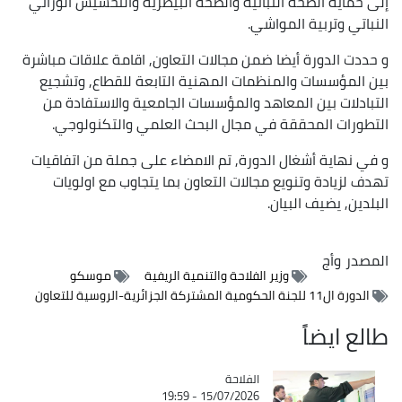
إلى حماية الصحة النباتية والصحة البيطرية والتحسيس الوراثي
النباتي وتربية المواشي.
و حددت الدورة أيضا ضمن مجالات التعاون, اقامة علاقات مباشرة
بين المؤسسات والمنظمات المهنية التابعة للقطاع, وتشجيع
التبادلات بين المعاهد والمؤسسات الجامعية والاستفادة من
التطورات المحققة في مجال البحث العلمي والتكنولوجي.
و في نهاية أشغال الدورة, تم الامضاء على جملة من اتفاقيات
تهدف لزيادة وتنويع مجالات التعاون بما يتجاوب مع اولويات
البلدين, يضيف البيان.
المصدر
وأج
وزير الفلاحة والتنمية الريفية
موسكو
الدورة ال11 للجنة الحكومية المشتركة الجزائرية-الروسية للتعاون
طالع ايضاً
الفلاحة
Catégorie
15/07/2026 - 19:59