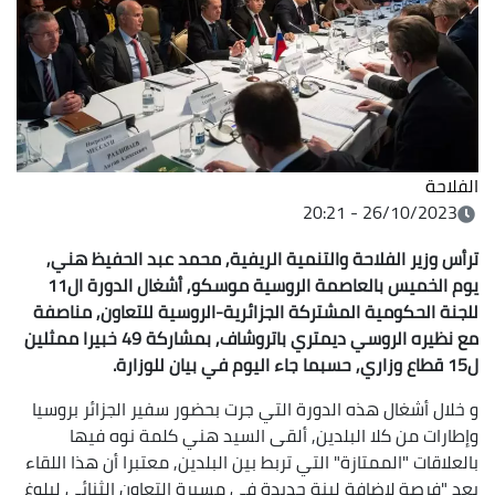
الفلاحة
26/10/2023 - 20:21
ترأس وزير الفلاحة والتنمية الريفية, محمد عبد الحفيظ هني,
يوم الخميس بالعاصمة الروسية موسكو, أشغال الدورة ال11
للجنة الحكومية المشتركة الجزائرية-الروسية للتعاون, مناصفة
مع نظيره الروسي ديمتري باتروشاف, بمشاركة 49 خبيرا ممثلين
ل15 قطاع وزاري, حسبما جاء اليوم في بيان للوزارة.
و خلال أشغال هذه الدورة التي جرت بحضور سفير الجزائر بروسيا
وإطارات من كلا البلدين, ألقى السيد هني كلمة نوه فيها
بالعلاقات "الممتازة" التي تربط بين البلدين, معتبرا أن هذا اللقاء
يعد "فرصة لإضافة لبنة جديدة في مسيرة التعاون الثنائي لبلوغ