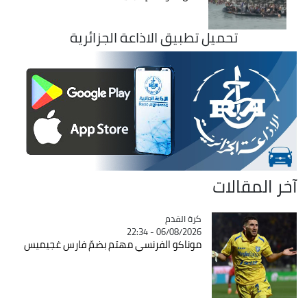
تحميل تطبيق الاذاعة الجزائرية
آخر المقالات
Catégorie
كرة القدم
06/08/2026 - 22:34
موناكو الفرنسي مهتم بضمّ فارس غجيميس