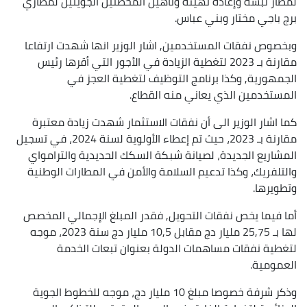
لمطار تبسة وإعادة تهيئة وتأهيل المحطتين الجويتين لمطاري
برج باجي مختار وبني عباس.
وبخصوص نفقات المستخدمين, اشار الوزير انها شهدت ارتفاعا
مقارنة بـ 2023 لتغطية الزيادة في الأجور التي أقرها رئيس
الجمهورية, وكذا برنامج التوظيف لتغطية العجز في
المستخدمين الذي يعاني منه القطاع.
كما اشار الوزير الى أن نفقات الاستثمار شهدت زيادة معتبرة
مقارنة بـ 2023، حيث تم إعطاء الأولوية لسنة 2024، في تسجيل
المشاريع الجديدة، لصيانة شبكة السكك الحديدية والترامواي
والتلفريك، وكذا تدعيم السلامة والأمن في المطارات الوطنية
وتطويرها.
أما فيما يخص نفقات التحويل, فقدر المبلغ الإجمالي المخصص
لها بـ 25,75 مليار دج مقابل 10,5 مليار دج سنة 2023، موجه
لتغطية نفقات مساهمات الدولة بعنوان تبعات الخدمة
العمومية.
وذكر شرفة خصوصا مبلغ 10 مليار دج، موجه للخطوط الجوية