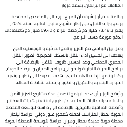
العلاقات مع البرلمان, بسمة عزوار.
وبالمناسبة, أبرز شرفة أن المبلغ الإجمالي المخصص لمحفظة
برامج وزارة النقل, في إطار مشروع قانون المالية لسنة 2024،
يقدر بـ 73,48 مليار دج كرخصة التزام و 69,40 مليار دج كاعتمادات
الدفع موزعة حسب البرامج.
ومن بين البرامج, ذكر الوزير برنامج الحركية واللوجستية الذي
يهدف الى تحسين أداء النقل بالسكك الحديدية, تطوير النقل
الحضري الجماعي وكذا تحسين ظروف التنقل, بالإضافة الى
برنامج البحرية التجارية والموانئ, برنامج الطيران والارصاد الجوية,
وكذا برنامج الإدارة العامة الذي يهدف خصوصا الى تطوير وتعزيز
الموارد البشرية والتكوين و تطوير ورقمنة نشاطات القطاع.
وأوضح الوزير أن هذه البرامج تتضمن عدة مشاريع لتعزيز الأمن
والسلامة بالمطارات الوطنية عن طريق اقتناء تجهيزات السكانير
وأنظمة المراقبة بالفيديو، بالإضافة الى دراسة لتوسعة المحطة
الجوية لمطار تمنراست لجعله كمحور عبور دولي, دراسة لإنجاز
محطة جوية جديدة بمطار وهران، دراسة لتوسعة المحطة الجوية