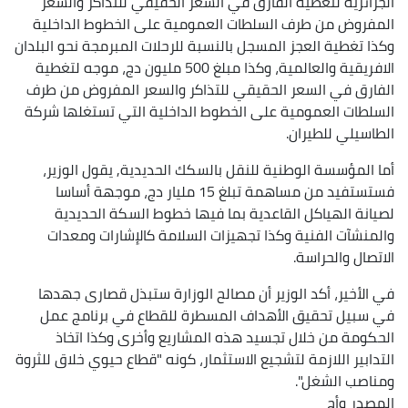
الجزائرية لتغطية الفارق في السعر الحقيقي للتذاكر والسعر
المفروض من طرف السلطات العمومية على الخطوط الداخلية
وكذا تغطية العجز المسجل بالنسبة للرحلات المبرمجة نحو البلدان
الافريقية والعالمية، وكذا مبلغ 500 مليون دج، موجه لتغطية
الفارق في السعر الحقيقي للتذاكر والسعر المفروض من طرف
السلطات العمومية على الخطوط الداخلية التي تستغلها شركة
الطاسيلي للطيران.
أما المؤسسة الوطنية للنقل بالسكك الحديدية, يقول الوزير،
فستستفيد من مساهمة تبلغ 15 مليار دج، موجهة أساسا
لصيانة الهياكل القاعدية بما فيها خطوط السكة الحديدية
والمنشآت الفنية وكذا تجهيزات السلامة كالإشارات ومعدات
الاتصال والحراسة.
في الأخير، أكد الوزير أن مصالح الوزارة ستبذل قصارى جهدها
في سبيل تحقيق الأهداف المسطرة للقطاع في برنامج عمل
الحكومة من خلال تجسيد هذه المشاريع وأخرى وكذا اتخاذ
التدابير اللازمة لتشجيع الاستثمار، كونه "قطاع حيوي خلاق للثروة
ومناصب الشغل".
المصدر
وأج