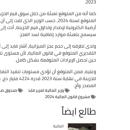
2023.
المتوقع لسنة 2024، حسب الوزير الذ
أرضية الكترونية لإصدار وتداول قيم الخزينة، أدت إ
سيسمح بتعبئة موارد إضافية لسد العجز.
ولدى تطرقه إلى حجم عجز الميزانية، أشار فايد إلى أ
التقديري المتوقع في قانون المالية، لأن مستوى تن
حين تحصل الإيرادات المتوقعة بشكل كامل.
وعليه، فمن المتوقع أن تؤدي مستويات تنفيذ النفقا
للخزينة في نهاية سنة 2023 قدره 4224 مليار دج، بزيادة قدرها 794 مليار دج مقارنة بـ2022، حسب الوزير.
المصدر
وأج
وزير المالية لعزيز فايد
صندوق ضبط 
مشروع قانون المالية 2024
طالع ايضاً
المالية
Catégorie