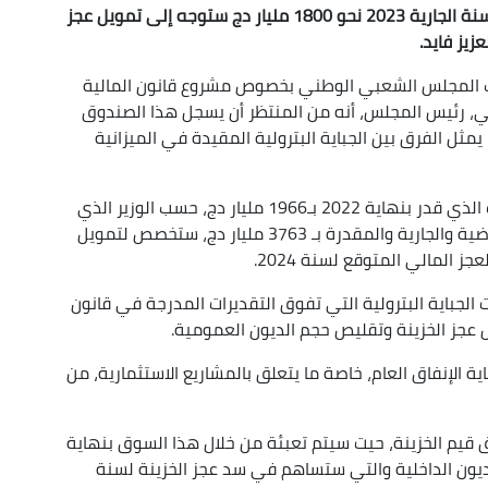
ينتظر أن تبلغ مداخيل صندوق ضبط الإيرادات خلال السنة الجارية 2023 نحو 1800 مليار دج ستوجه إلى تمويل عجز
عزيز فايد.
اب المجلس الشعبي الوطني بخصوص مشروع قانون المالية
 بوغالي، رئيس المجلس، أنه من المنتظر أن يسجل هذا الصندوق
بلغ إيرادات يقدر ب1797 مليار دج، يمثل الفرق بين الجباية البترولية المقيدة في الميزانية
ويضاف هذا المبلغ، إلى رصيد صندوق ضبط الإيرادات الذي قدر بنهاية 2022 بـ1966 مليار دج، حسب الوزير الذي
كشف أن قيمة مداخيل الصندوق خلال السنتين الماضية والجارية والمقدرة بـ 3763 مليار دج، ستخصص لتمويل
الجباية البترولية التي تفوق التقديرات المدرجة في قانون
جز الخزينة وتقليص حجم الديون العمومية.
الإنفاق العام، خاصة ما يتعلق بالمشاريع الاستثمارية، من
 قيم الخزينة، حيت سيتم تعبئة من خلال هذا السوق بنهاية
افي تدفق الديون الداخلية والتي ستساهم في سد عجز الخزينة لسنة