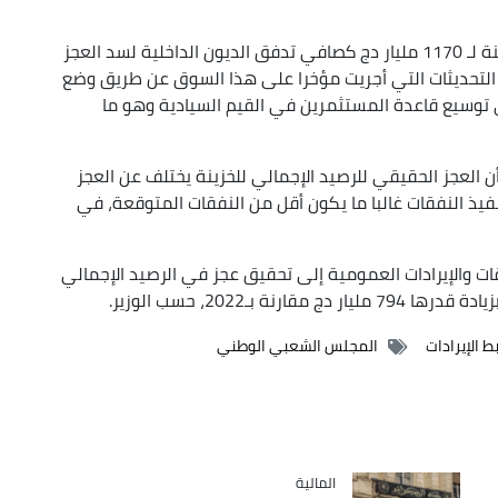
كما أنه من المتوقع تعبئة من خلال سوق قيم الخزينة لـ 1170 مليار دج كصافي تدفق الديون الداخلية لسد العجز
ي لفت إلى أن التحديثات التي أجريت مؤخرا على هذا السوق عن طريق وضع
لى توسيع قاعدة المستثمرين في القيم السيادية وهو ما
ن العجز الحقيقي للرصيد الإجمالي للخزينة يختلف عن العجز
فيذ النفقات غالبا ما يكون أقل من النفقات المتوقعة، في
ت والإيرادات العمومية إلى تحقيق عجز في الرصيد الإجمالي
الإيرادات
المجلس الشعبي الوطني
المالية
Catégorie