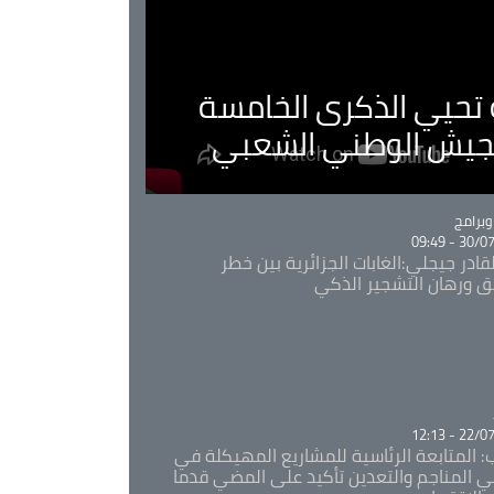
ية تحيي الذكرى الخامسة
لجيش الوطني الشعبي
Ca
برامج
30/07/20
قادر جيجلي:الغابات الجزائرية بين خطر
ئق ورهان التشجير الذكي
Ca
22/07/20
: المتابعة الرئاسية للمشاريع المهيكلة في
 المناجم والتعدين تأكيد على المضي قدما