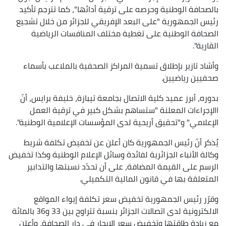
بالصحافة الوطنية وحرصه على ترقية أدائها"، كما تترجم تأكيد
رئيس الجمهورية "على البعد الإفريقي للجزائر من خلال تشجيع
الصحافة الوطنية على تغطية مختلف المنافسات الرياضية
القارية".
وأشاد تازير بإطلاق تسمية المراكز الصحفية بالملاعب بأسماء
صحفيين رياضيين.
بدوره، أبرز عميد كلية الاتصال بجامعة تيبازة، خليفة برايس، أنّ
االإجراءات المعلنة "ستساهم بشكل كبير في ترقية العمل
الإعلامي" و"تحقيق أريحية لدى المؤسسات الإعلامية الوطنية".
يُذكر أنّ رئيس الجمهورية كان أعلن عن تخفيض تكلفة شريط
وكالة الأنباء الجزائرية لفائدة وسائل الإعلام الوطنية وكذا تخفيض
الرسم على القيمة المضافة، على أن تحدّد نسبتها والتدابير
المتعلقة بها في قانون المالية التكميلي.
وقرّر رئيس الجمهورية تخفيض سعر تكلفة إيواء المواقع
الالكترونية لدى اتصالات الجزائر بنسبة تتراوح بين 33 و36 بالمائة
مع زيادة طاقتها وتخفيض سعر الإيجار في دار الصحافة، وأعلن