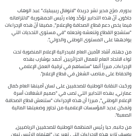
بدوره، صرّح مدير نشر جريدة "لانوفال ريبيبليك" عبد الوهاب
جاكون، أنّ هذه التدابير تؤكّد وفاء رئيس الجمهورية "لالتزاماته
فيما يخص دعم قطاع الصحافة والإعلام"، مضيفا أنّ هذه الإجراءات
"ستشجع القطاع وتنعشه وتجعله "في مستوى التحديات التي
يواجهها على المستوى الوطني والدولي".
من جهته، أشاد الأمين العام لفيدرالية الإعلام المنضوية تحت
لواء الاتحاد العام للعمال الجزائريين، أحمد بوشارب بهذه
الإجراءات، مبرزاً أنها "ستساهم في ترقية العمل الإعلامي
والحفاظ على مناصب الشغل في قطاع الإعلام".
ورحّبت النقابة الوطنية للصحفيين على لسان أمينها العام كمال
عمارني، بهذه التدابير التي تصب في "صميم انشغالات أسرة
الإعلام الوطني"، مبرزا أن هذه الإجراءات "ستنعش قطاع الصحافة
وتمكن عديد المؤسسات الإعلامية من تجاوز وضعيتها المالية
الصعبة".
من جانبه، حيا رئيس المنظمة الوطنية للصحفيين الرياضيين،
يوسف تازير هذه الإجراءات التي تعبر عن "اهتمام الرئيس تبون