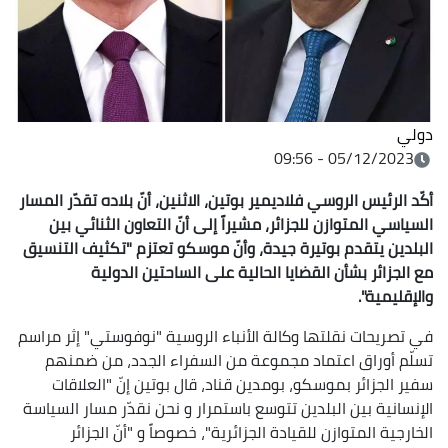
دولي
05/12/2023 - 09:56
أكّد الرئيس الروسي فلاديمير بوتين، الاثنين، أنّ بلاده تقدّر المسار
السياسي المتوازن للجزائر، مشيراً إلى أنّ التعاون الثنائي بين
البلدين يتقدم بوتيرة جيدة، وأنّ موسكو تعتزم "تكثيف التنسيق
مع الجزائر بشأن القضايا الحالية على الساحتين الدولية
والإقليمية".
في تصريحات نقلتها وكالة الأنباء الروسية "نوفوستي" إثر مراسم
تسلّم أوراق اعتماد مجموعة من السفراء الجدد، من ضمنهم
سفير الجزائر بموسكو، بومدين قناد، قال بوتين إنّ "العلاقات
الإنسانية بين البلدين تتوسع باستمرار و نحن نقدّر مسار السياسة
الخارجية المتوازن للقيادة الجزائرية"، خصوصاً و "أنّ الجزائر