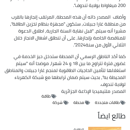
200 ميغاواط بولاية تندوف".
وأضاف المصدر ذاته أن هذه المحطة, المرتقب إنجازها بالقرب
من منطقة غارا جبيلات, ستكون "مجهزة بنظام تخزين الطاقة",
مشيرا أنه سيتم, "قبل نهاية السنة الجارية, اطلاق الدعوة
للمناقصة الخاصة بإنجازها, على أن تنطلق اشغال الانجاز خلال
الثلاثي الأول من سنة2024".
كما أكد الناطق الرسمي أن المحطة ستدخل حيز الخدمة في
غضون فترة تتراوح ما بين 18 و 24 شهرا، موضحا أنه "سيتم
استغلالها لتأمين الحاجيات الطاقوية لمنجم غارا جبيلات والمناطق
المحيطة به", بحيث سيتم ضمان ترابطها مع شبكة الكهرباء
لولاية تندوف.
المصدر
ملتيميديا الإذاعة الجزائرية
طاقة
طاقات متجددة
محطة
شركة
طالع ايضاً
الطاقة
Catégorie