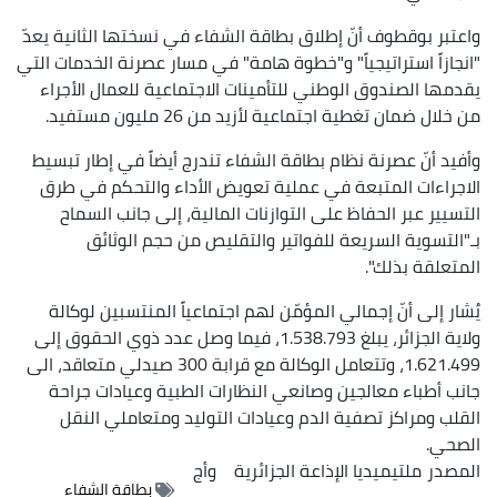
واعتبر بوقطوف أنّ إطلاق بطاقة الشفاء في نسختها الثانية يعدّ
"انجازاً استراتيجياً" و"خطوة هامة" في مسار عصرنة الخدمات التي
يقدمها الصندوق الوطني للتأمينات الاجتماعية للعمال الأجراء
من خلال ضمان تغطية اجتماعية لأزيد من 26 مليون مستفيد.
وأفيد أنّ عصرنة نظام بطاقة الشفاء تندرج أيضاً في إطار تبسيط
الاجراءات المتبعة في عملية تعويض الأداء والتحكم في طرق
التسيير عبر الحفاظ على التوازنات المالية، إلى جانب السماح
بـ"التسوية السريعة للفواتير والتقليص من حجم الوثائق
المتعلقة بذلك".
يُشار إلى أنّ إجمالي المؤمّن لهم اجتماعياً المنتسبين لوكالة
ولاية الجزائر، يبلغ 1.538.793، فيما وصل عدد ذوي الحقوق إلى
1.621.499، وتتعامل الوكالة مع قرابة 300 صيدلي متعاقد، الى
جانب أطباء معالجين وصانعي النظارات الطبية وعيادات جراحة
القلب ومراكز تصفية الدم وعيادات التوليد ومتعاملي النقل
الصحي.
المصدر
ملتيميديا الإذاعة الجزائرية
وأج
بطاقة الشفاء