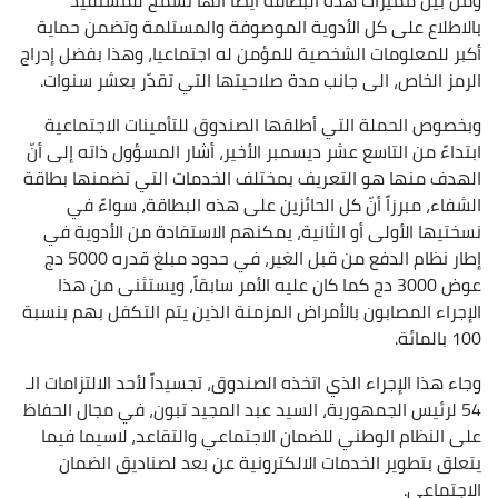
بالاطلاع على كل الأدوية الموصوفة والمستلمة وتضمن حماية
أكبر للمعلومات الشخصية للمؤمن له اجتماعيا، وهذا بفضل إدراج
الرمز الخاص، الى جانب مدة صلاحيتها التي تقدّر بعشر سنوات.
وبخصوص الحملة التي أطلقها الصندوق للتأمينات الاجتماعية
ابتداءً من التاسع عشر ديسمبر الأخير، أشار المسؤول ذاته إلى أنّ
الهدف منها هو التعريف بمختلف الخدمات التي تضمنها بطاقة
الشفاء، مبرزاً أنّ كل الحائزين على هذه البطاقة، سواءً في
نسختيها الأولى أو الثانية، يمكنهم الاستفادة من الأدوية في
إطار نظام الدفع من قبل الغير، في حدود مبلغ قدره 5000 دج
عوض 3000 دج كما كان عليه الأمر سابقاً، ويستثنى من هذا
الإجراء المصابون بالأمراض المزمنة الذين يتم التكفل بهم بنسبة
100 بالمائة.
وجاء هذا الإجراء الذي اتخذه الصندوق، تجسيداً لأحد الالتزامات الـ
54 لرئيس الجمهورية، السيد عبد المجيد تبون، في مجال الحفاظ
على النظام الوطني للضمان الاجتماعي والتقاعد، لاسيما فيما
يتعلق بتطوير الخدمات الالكترونية عن بعد لصناديق الضمان
الاجتماعي.