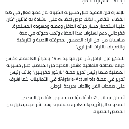
ارشيف افلام ارتيسيمو.
للإشارة فإن الفقيد خلال مسيرته الكبيرة كان عضو فعال في هذا
الفضاء الثقافي، لذلك حرص اعضاءه على الاشادة به قائلين "كان
علينا استحضار مسار حياته الحافل وعمله وجهوده المستمرة.
ففرحاني دعم لسنوات هذا الفضاء وتمت دعوته في عدة
مناسبات من اجل اثراء الجمهور بمعرفته الأدبية والتاريخية
وللتعريف بالثرات الجزائري" .
للتذكير فإن الراحل كان من مواليد 1954 بالجزائر العاصمة، وكرس
حياته لصحافة الثقافية وشغل العديد من المناصب خلال مسيرته
المهنية منها رئيس تحرير مجلة "باركور مغريبين" ونائب رئيس
تحرير في مجلة d’Algérie-Actualités في الثمانينات. كما اشرف
على صفحات الفن والآداب بجريدة الوطن.
أمزيان فرحاني هو أيضًا مؤلف خمسون عامًا من القصص
المصورة الجزائرية والمغامرة مستمرة، وقد نشر مجموعتين من
القصص القصيرة.