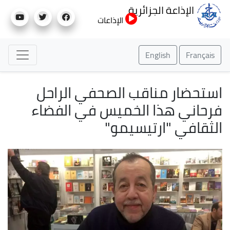
تجاوز
الإذاعة الجزائرية
إلى
الإذاعات
المحتوى
الرئيسي
English
Français
استحضار مناقب الصحفي الراحل
فرحاني هذا الخميس في الفضاء
الثقافي "ارتيسيمو"