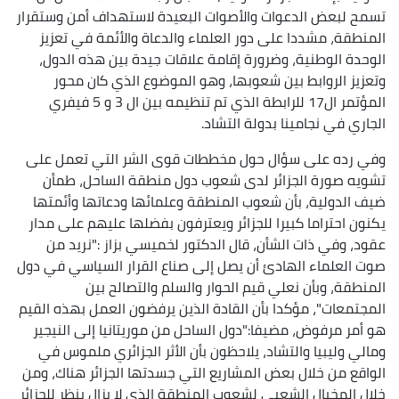
تسمح لبعض الدعوات والأصوات البعيدة لاستهداف أمن وستقرار
المنطقة، مشددا على دور العلماء والدعاة والأئمة في تعزيز
الوحدة الوطنية، وضرورة إقامة علاقات جيدة بين هذه الدول،
وتعزيز الروابط بين شعوبها، وهو الموضوع الذي كان محور
المؤتمر ال17 للرابطة الذي تم تنظيمه بين ال 3 و 5 فيفري
الجاري في نجامينا بدولة التشاد.
وفي رده على سؤال حول مخططات قوى الشر التي تعمل على
تشويه صورة الجزائر لدى شعوب دول منطقة الساحل، طمأن
ضيف الدولية، بأن شعوب المنطقة وعلمائها ودعاتها وأئمتها
يكنون احتراما كبيرا للجزائر ويعترفون بفضلها عليهم على مدار
عقود، وفي ذات الشأن، قال الدكتور لخميسي بزاز :"نريد من
صوت العلماء الهادئ أن يصل إلى صناع القرار السياسي في دول
المنطقة، وبأن نعلي قيم الحوار والسلم والتصالح بين
المجتمعات"، مؤكدا بأن القادة الذين يرفضون العمل بهذه القيم
هو أمر مرفوض، مضيفا:"دول الساحل من موريتانيا إلى النيجير
ومالي وليبيا والتشاد، يلاحظون بأن الأثر الجزائري ملموس في
الواقع من خلال بعض المشاريع التي جسدتها الجزائر هناك، ومن
خلال المخيال الشعبي لشعوب المنطقة الذي لا يزال ينظر للجزائر