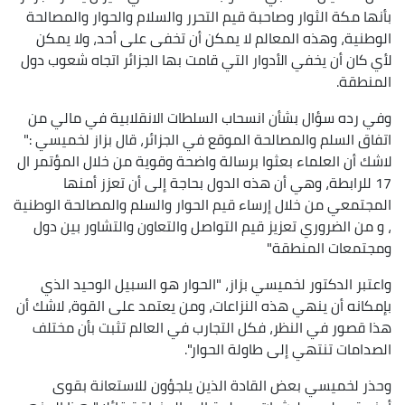
بأنها مكة الثوار وصاحبة قيم التحرر والسلام والحوار والمصالحة
الوطنية، وهذه المعالم لا يمكن أن تخفى على أحد، ولا يمكن
لأي كان أن يخفي الأدوار التي قامت بها الجزائر اتجاه شعوب دول
المنطقة.
وفي رده سؤال بشأن انسحاب السلطات الانقلابية في مالي من
اتفاق السلم والمصالحة الموقع في الجزائر، قال بزاز لخميسي :"
لاشك أن العلماء بعثوا برسالة واضحة وقوية من خلال المؤتمر ال
17 للرابطة، وهي أن هذه الدول بحاجة إلى أن تعزز أمنها
المجتمعي من خلال إرساء قيم الحوار والسلم والمصالحة الوطنية
، و من الضروري تعزيز قيم التواصل والتعاون والتشاور بين دول
ومجتمعات المنطقة"
واعتبر الدكتور لخميسي بزاز، "الحوار هو السبيل الوحيد الذي
بإمكانه أن ينهي هذه النزاعات، ومن يعتمد على القوة، لاشك أن
هذا قصور في النظر، فكل التجارب في العالم تثبت بأن مختلف
الصدامات تنتهي إلى طاولة الحوار".
وحذر لخميسي بعض القادة الذين يلجؤون للاستعانة بقوى