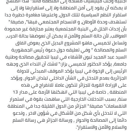
أجنبية وجلب ميليشيات مسلحة إلى المنطقة قائلا:" هذا المنهج
لا يمكنه أن يقود إلى أمن المنطقة ولا إلى استقرارها ولا إلى
استقرار النظم السياسية لتلك الدول، واعتبرها مغامرة خطيرة جدا
تستهدف وحدة الأوطان، و الانسجام المجتمعي فيها"، مضيفا:"
بأن إحداث الخلل في البنية المجتمعية يعتبر مجازفة غير محمودة
العواقب، لأن حالة السلم والأمن لا يمكن أن نعوضها بحالة الحرب،
وتساءل لخميسي ماهو المشروع البديل الذي يعوض اتفاق
السلم والمصالحة " وفي تعليقه حول دعوة رئيس الجمهورية
السيد عبد المجيد تبون الأشقاء في ليبيا لتحقيق مصالحة وطنية
جامعة، يؤكد الدكتور لخميسي بزاز:" لاشك أن النداء الذي وجهه
الرئيس إلى الإخوة في ليبيا يؤكد الموقف المبدئي للدولة
الجزائرية بعدم التدخل في الشأن الداخلي لبلدان الجوار، ويؤكد
على الإرادة القوية للجزائر لتكون عاملا للانفراج في هذه
المنطقة ، خاصة في ليبيا التي انهكتها الأزمة على مدار 13
سنة، بسبب التدخلات الخارجية التي ساهمت بقوة في استمرار
الانقسامات" مضيفا:" الجزائر من الدول القليلة جدا في المنطقة
التي لا تتدخل بأي شكل من الأشكال في شؤون الاخر ، وتدعو
دائما إلى المصالحة والحوار ، ورسالة الجزائر هي رسالة السلم
والسلام والأمن والاستقرار".