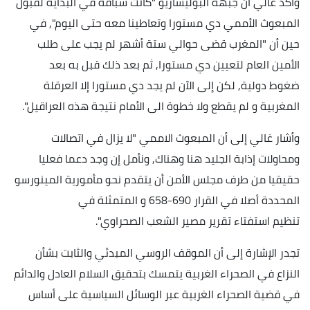
وأكد غالي أن جبهة البوليساريو "كانت سباقة في البداية لقبول
المبعوث الأممي دي مستورا وتعاطينا معه حتى اليوم", في
حين أن "المغرب قضى حوالي ستة أشهر لم يجب على طلب
الأمين العام لتعيين دي مستورا, ثم بعد ذلك قبل به بعد
ضغوط
دولية, لكن إلى الآن لم يجد دي مستورا إلا العرقلة
المغربية و لم يقطع ولا خطوة الى الأمام نتيجة هذه العراقيل".
وأشار غالي إلى أن المبعوث الاممي "لا يزال في اتصالات
ومحاولات إذابة الجليد هنا وهناك, ونأمل إن وجد دعما فعليا
حقيقيا من طرف مجلس الأمن أن يتقدم نحو مأمورية المينورسو
المحددة أصلا في القرار 690-658 و المتمثلة في
تنظيم
استفتاء تقرير مصير الشعب الصحراوي".
تجدر الإشارة إلى أن الموقف الروسي المبدئي والثابت بشأن
النزاع في الصحراء الغربية يتمسك بتحقيق السلام العادل والدائم
في قضية الصحراء الغربية عبر الوسائل السياسية على أساس