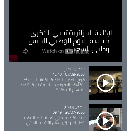
الإذاعة الجزائرية تحيي الذكرى
الخامسة لليوم الوطني للجيش
الوطني الشعبي
Catégorie
الدفاع الوطني
04/08/2026 - 12:10
فوج الأعمال الخاصة للقوات البحرية:
كفاءة عالية وتجهيزات متطورة لتنفيذ
المهام المعقدة
Catégorie
حصص وبرامج
30/07/2026 - 09:49
عبد القادر جيجلي:الغابات الجزائرية بين
خطر الحرائق ورهان التشجير الذكي