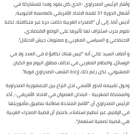
وأشار الرئيس الصحراوي -الذي كان يقود وفدا للمشاركة في
أشغال الدورة 37 لقمة الاتحاد الأفريقي بالعاصمة الاثيوبية,
أديس أبابا, إلى أن "الصحراء الغربية خاضت حربا غير متكافئة, لكننا
نقوم بحرب استنزاف لها تأثيرها على الوضع
الاقتصادي,
الاجتماعي و السياسي المغربي و معنويات جيش الاحتلال".
و أضاف السيد غالي أنه "ليس هناك تكافؤ لا في العدد ولا في
الوسائل, والنظام المغربي في تحالف مطلق اليوم مع الكيان
الصهيوني, لكن رغم ذلك إرادة الشعب الصحراوي قوية".
وحول تقييمه للدور الأممي لحل النزاع بين الجمهورية الصحراوية
والمملكة المغربية - البلدان العضوان في الاتحاد الأفريقي-, أكد
الرئيس الصحراوي أن "الأمم المتحدة مطالبة بتطبيق مأموريتها
في الإقليم, عبر تنظيم استفتاء, باعتبار أن قضية الصحراء الغربية
هي قضية تصفية استعمار".