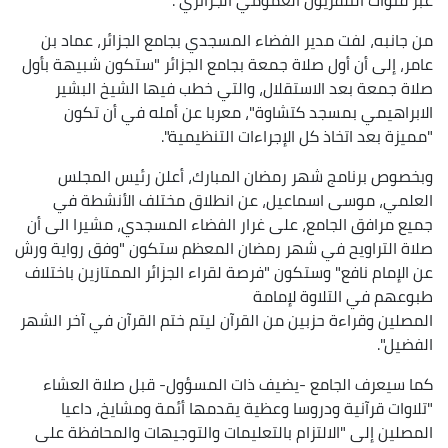
من جانبه، لفت مدير الفضاء المسجدي بجامع الجزائر، عماد بن
عامر، إلى أن أول صلاة جمعة بجامع الجزائر "ستكون شبيهة بأول
صلاة جمعة بعد الاستقلال، والتي خطب فيها الشيخ البشير
الابراهيمي بمسجد كتشاوة"، معربا عن أمله في أن تكون
"مميزة بعد اتخاذ كل الإجراءات التنظيمية".
وبخصوص برنامج شهر رمضان المبارك، أعلن رئيس المجلس
العلمي، موسى اسماعيل، عن انطلاق مختلف الأنشطة في
جميع مرافق الجامع، على غرار الفضاء المسجدي، مشيرا الى أن
صلاة التراويح في شهر رمضان المعظم ستكون "وفق رواية ورش
عن الإمام نافع" وستكون "فرصة لقراء الجزائر الممتازين باختلاف
طبوعهم في التلاوة لإمامة
المصلين وقراءة حزبين من القرآن ليتم ختم القرآن في آخر الشهر
الفضيل".
كما سيعرف الجامع -يضيف ذات المسؤول- قبل صلاة العشاء
"تلاوات قرآنية ودروسا وعظية يقدمها أئمة ومشايخ، داعيا
المصلين إلى "الالتزام بالتعليمات والتوجيهات والمحافظة على