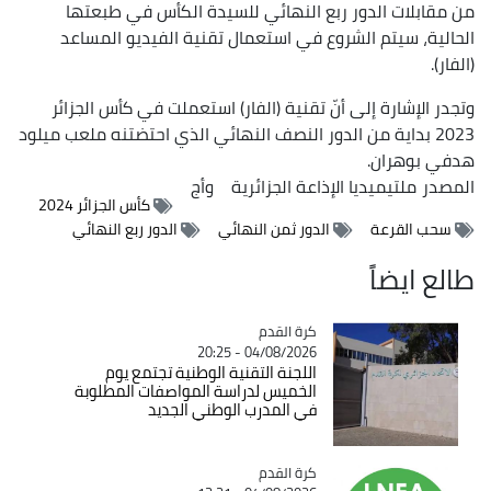
من مقابلات الدور ربع النهائي للسيدة الكأس في طبعتها
الحالية، سيتم الشروع في استعمال تقنية الفيديو المساعد
(الفار).
وتجدر الإشارة إلى أنّ تقنية (الفار) استعملت في كأس الجزائر
2023 بداية من الدور النصف النهائي الذي احتضتنه ملعب ميلود
هدفي بوهران.
المصدر
ملتيميديا الإذاعة الجزائرية
وأج
كأس الجزائر 2024
سحب القرعة
الدور ثمن النهائي
الدور ربع النهائي
طالع ايضاً
Catégorie
كرة القدم
04/08/2026 - 20:25
اللجنة التقنية الوطنية تجتمع يوم
الخميس لدراسة المواصفات المطلوبة
في المدرب الوطني الجديد
Catégorie
كرة القدم