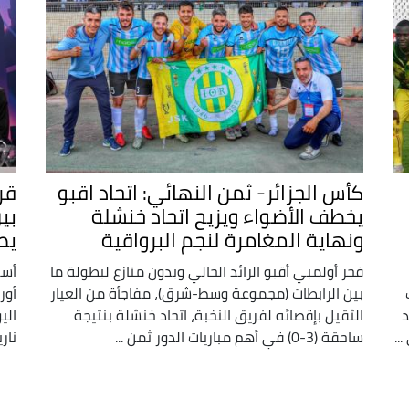
كأس الجزائر- ثمن النهائي: اتحاد اقبو
قر
يخطف الأضواء ويزيح اتحاد خنشلة
بين
ونهاية المغامرة لنجم البرواقية
يص
فجر أولمبي أقبو الرائد الحالي وبدون منازع لبطولة ما
أسف
ملعب
بين الرابطات (مجموعة وسط-شرق)، مفاجأة من العيار
د
الثقيل بإقصائه لفريق النخبة، اتحاد خنشلة بنتيجة
الي
..
ساحقة (3-0) في أهم مباريات الدور ثمن ...
نار