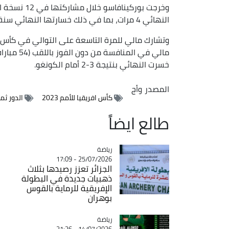
النهائي 4 مرات، بما في ذلك خسارتها النهائي سنة 2013 (0-1 نيجيريا).
وتشارك مالي للمرة التاسعة على التوالي في كأس إف
خسرت النهائي بنتيجة 3-2 أمام الكونغو.
المصدر
وأج
كأس افريقيا للأمم 2023
الدور ثم
طالع ايضاً
رياضة
Catégorie
25/07/2026 - 17:09
الجزائر تعزز رصيدها بثلاث
ذهبيات جديدة في البطولة
الإفريقية للرماية بالقوس
بوهران
رياضة
Catégorie
14/07/2026 - 21:36