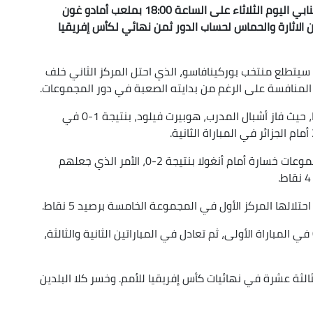
يواجه منتخب مالي لكرة القدم نظيره وجاره البوركينابي اليوم الثلاثاء على الساعة 18:00 بملعب أمادو غون
الاثارة والحماس لحساب الدور ثمن نهائي لكأس إفريقيا
د اقترابه سابقا من التتويج باللقب في عام 2013، سيتطلع منتخب بوركينافاسو، الذي احتل المركز الثاني خلف
المنافسة على الرغم من بدايته الصعبة في دور المجموعات.
كان طريق "الخيول" إلى ثمن نهائي المنافسة صعبا، حيث فاز أشبال المدرب، هوبيرت فيلود، بنتيجة 1-0 في
وشهدت المباراة الأخيرة لبوركينافاسو في دور المجموعات خسارة أمام أنغولا بنتيجة 2-0، الأمر الذي جعلهم
لها المركز الأول في المجموعة الخامسة برصيد 5 نقاط.
وفاز منتخب "النسور" على جنوب افريقيا بنتيجة 2-0 في المباراة الأولى، ثم تعادل في المباراتين الثانية والثالثة،
لثة عشرة في نهائيات كأس إفريقيا للأمم. وخسر كلا البلدين