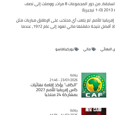
وخرجت بوركينافاسو خلال مشاركتها في 12 نسخة السابقة، من دور المجموعات 8 مرات، ووصلت إلى نصف
ريقيا للأمم. لم يلعب أي منتخب على الإطلاق مباريات مثل
مالي في المنافسة من دون الفوز باللقب (54 مباراة). أفضل نتيجة حققتها مالي تعود إلى عام 1972، عندما
ن النهائي
مالي
بوركينافاسو
رياضة
Catégorie
23/07/2026 - 21:46
"الكاف" يؤكد إقامة نهائيات
كاس إفريقيا للأمم 2027
بمشاركة 24 منتخبا
رياضة
Catégorie
14/07/2026 - 11:05