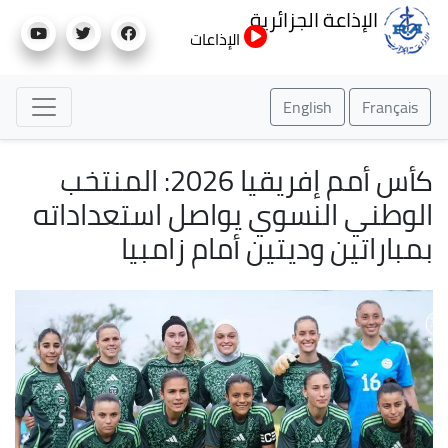
تجاوز
الإذاعة الجزائرية
إلى
الإذاعات
المحتوى
الرئيسي
English
Français
كأس أمم إفريقيا 2026: المنتخب
الوطني النسوي يواصل استعداداته
بمباراتين وديتين أمام زامبيا