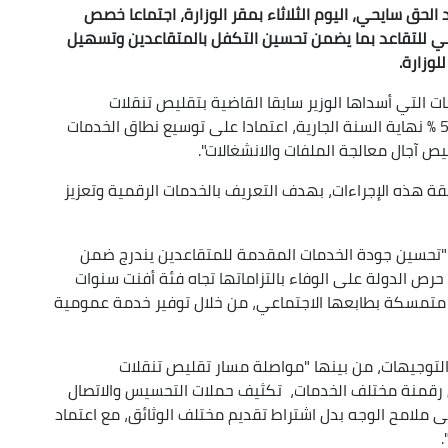
الحق سايحي، اليوم الثلاثاء بمقر الوزارة، اجتماعا خصص
ني للتقاعد بما يضمن تحسين التكفل بالمتقاعدين وتسهيل
وزارة.
ات التي أسداها الوزير سابقا القاضية بتقليص تنقلات
المواطنين إلى هياكل الصندوق بنسبة لا تقل عن 50 % نهاية السنة الجارية، اعتمادا على توسيع نطاق الخدمات
يص آجال معالجة الملفات والانشغالات".
 هذه الإجراءات، بهدف التعريف بالخدمات الرقمية وتعزيز
ن "تحسين جودة الخدمات المقدمة للمتقاعدين يندرج ضمن
رص الدولة على الوفاء بالتزاماتها تجاه فئة أفنت سنوات
متمسكة بطابعها الاجتماعي، من خلال توفير خدمة عمومية
التوجيهات، من بينها "مواصلة مسار تقليص تنقلات
 رقمنة مختلف الخدمات، تكثيف حملات التحسيس والاتصال
ى ملامح الوجه بدل اشتراط تقديم مختلف الوثائق، مع اعتماد