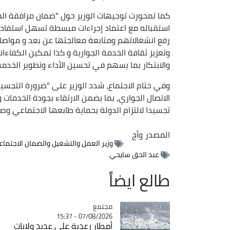
كما تمحورت توجيهات الوزير حول "ضمان مرافقة 
استقباله مع اعتماد إجراءات مبسطة تسهل استفاد
رفع انشغالاتهم ومتابعة معالجتها عن بعد و مواصلة 
وتعزيز ثقافة الخدمة الجوارية و كذا تمكين الكفاء
والابتكار بما يسهم في تحسين الأداء وتطوير الخدمة
وفي ختام الاجتماع، شدد الوزير على "ضرورة التجسيد
الاتصال الجواري، بما يضمن الارتقاء بجودة الخدمات
تجسيدا لالتزام الدولة بحماية طابعها الاجتماعي وصو
المصدر
وأج
وزير العمل والتشغيل والضمان الاجتما
عبد الحق سايحي
طالع ايضاً
مجتمع
Catégorie
07/08/2026 - 15:37
أمطار رعدية على عديد ولايات