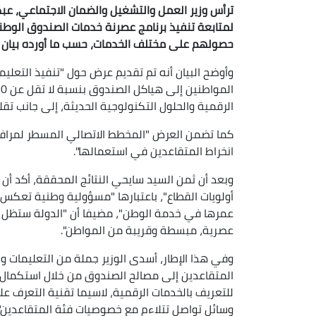
ترأس وزير العمل والتشغيل والضمان الاجتماعي، عبد 
لمتابعة تنفيذ برنامج عصرنة خدمات الصندوق الوط
حصولهم على مختلف الخدمات، حسب ما أورده بيان لل
وأوضح البيان أنه تم تقديم عرض حول "تنفيذ التعليم
الرقمية والحلول التكنولوجية الحديثة، إلى جانب تقل
كما تضمن العرض "المخطط الاتصالي المسطر لمرافقة
انخراط المتقاعدين في استعمالها".
وبعد أن ثمن السيد سايحي النتائج المحققة، أكد أ
أولويات القطاع"، باعتبارها "مسؤولية وطنية تعكس ح
عمرها في خدمة الوطن"، مضيفا أن "الدولة ستظل 
عصرية، مبسطة وقريبة من المواطن".
وفي هذا الإطار، أسدى الوزير جملة من التعليمات و
المتقاعدين إلى مصالح الصندوق من خلال استكمال
للتعريف بالخدمات الرقمية، لاسيما تقنية التعرف عل
وسائل تواصل تتلاءم مع خصوصيات فئة المتقاعدين".