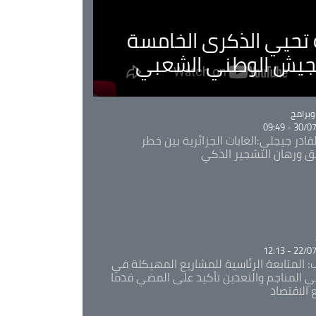
ية تحيي الذكرى الخامسة
لجيش الوطني الشعبي
Ca
برامج
30/07/20
قادر جيجلي:الغابات الجزائرية بين خطر
ئق ورهان التشجير الذكي
Ca
22/07/20
: المتابعة الرئاسية للمشاريع المهيكلة في
 المناجم والتعدين تأكيد على المضي قدما
 الاقتصاد