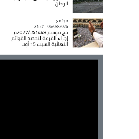
الوطن
مجتمع
Catégorie
06/08/2026 - 21:27
حج موسم 1448هـ/2027م:
إجراء القرعة لتحديد القوائم
النهائية السبت 15 أوت