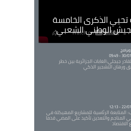
ية تحيي الذكرى الخامسة
لجيش الوطني الشعبي
Ca
برامج
30/07/20
قادر جيجلي:الغابات الجزائرية بين خطر
ئق ورهان التشجير الذكي
Ca
22/07/20
: المتابعة الرئاسية للمشاريع المهيكلة في
 المناجم والتعدين تأكيد على المضي قدما
 الاقتصاد