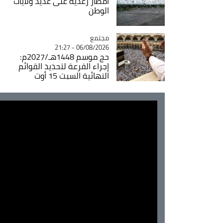
أمطار رعدية على عديد ولايات
الوطن
مجتمع
Catégorie
06/08/2026 - 21:27
حج موسم 1448هـ/2027م:
إجراء القرعة لتحديد القوائم
النهائية السبت 15 أوت