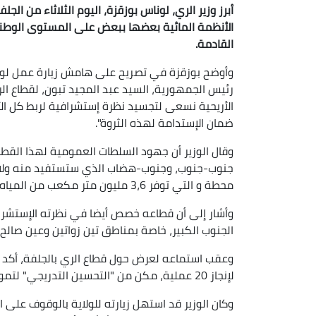
أبرز وزير الري، لوناس بوزقزة، اليوم الثلاثاء من الج
الأنظمة المائية بعضها ببعض على المستوى الوطني 
القادمة.
وأوضح بوزقزة في تصريح على هامش زيارة عمل لولاي
رئيس الجمهورية، السيد عبد المجيد تبون، لقطاع الري
الأريحية نسعى لتجسيد نظرة إستشرافية لربط كل الأن
ضمان الإستدامة لهذه الثروة".
وقال الوزير أن جهود السلطات العمومية لهذا القطاع
محطة و التي توفر 3،6 مليون متر مكعب من المياه يوميا لفائدة الولايات الساحلية وبعض الولايات الداخلية.
وأشار إلى أن قطاعه خصص أيضا في نظرته الإستشرافي
الجنوب الكبير، خاصة بمناطق تين زواتين وعين صالح
لإنجاز 20 عملية، مكن من "التحسين التدريجي" لتموين الولاية بالماء الشروب.
وكان الوزير قد استهل زيارته للولاية بالوقوف على 