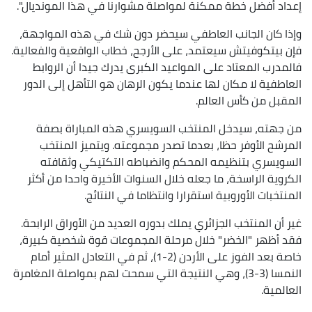
إعداد أفضل خطة ممكنة لمواصلة مشوارنا في هذا المونديال".
وإذا كان الجانب العاطفي سيحضر دون شك في هذه المواجهة،
فإن بيتكوفيتش سيعتمد، على الأرجح، خطاب الواقعية والفعالية.
فالمدرب المعتاد على المواعيد الكبرى يدرك جيدا أن الروابط
العاطفية لا مكان لها عندما يكون الرهان هو التأهل إلى الدور
المقبل من كأس العالم.
من جهته، سيدخل المنتخب السويسري هذه المباراة بصفة
المرشح الأوفر حظا، بعدما تصدر مجموعته. ويتميز المنتخب
السويسري بتنظيمه المحكم وانضباطه التكتيكي وثقافته
الكروية الراسخة، ما جعله خلال السنوات الأخيرة واحدا من أكثر
المنتخبات الأوروبية استقرارا وانتظاما في النتائج.
غير أن المنتخب الجزائري يملك بدوره العديد من الأوراق الرابحة.
فقد أظهر "الخضر" خلال مرحلة المجموعات قوة شخصية كبيرة،
خاصة بعد الفوز على الأردن (2-1)، ثم في التعادل المثير أمام
النمسا (3-3)، وهي النتيجة التي سمحت لهم بمواصلة المغامرة
العالمية.