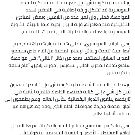
وبالنسبة لبيتكوفيتش، فإن معرفته الدقيقة بكرة القدم
السويسرية قد تشكل ورقة إضافية في التحضير لهذه
المواجهة. فحتى وإن تغير عدد من اللاعبين وبعض المبادئ
التكتيكية منذ مغادرته، فإنه لا يزال يحيط علما بالبيئة الكروية
السويسرية والعقلية والمتطلبات التي تميز هذا المنتخب.
وفي الجانب السويسري، تحظى هذه المواجهة باهتمام كبير
أيضا، حيث تتحدث وسائل الإعلام المحلية عن لقاء خاص سيجمع
المدرب السابق للمنتخب بعدد من ركائز "الناتي"، في مواجهة
ستضع كذلك المدرب الحالي لسويسرا، مورات ياكين، أمام سلفه
بيتكوفيتش.
وبعيدا عن القصة الشخصية لبيتكوفيتش، فإن "الخضر" يسعون
قبل كل شيء إلى كتابة قصتهم الخاصة. فللمرة الثانية في
تاريخهم يبلغون الأدوار الإقصائية لكأس العالم، وهم يطمحون إلى
تجاوز محطة جديدة ومواصلة الحلم الذي يوحد جماهيرهم عبر
مختلف أنحاء العالم.
وفي فانكوفر، ستفسح مشاعر اللقاء والذكريات سريعا المجال
لواقع المستطيل الأخضر. وبالنسبة لفلاديمير بيتكوفيتش