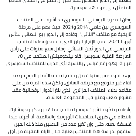
المتمثل في مواجهة سويسرا".
وكان المدرب البوسني-السويسري قد أشرف على المنتخب
السويسري بين عامي 2014 و2021، حيث بصم على مرحلة
تاريخية مع منتخب "الناتي"، وقاده إلى الدور ربع النهائي لكأس
أوروبا 2021، عقب الإنجاز البارز الذي حققه بإقصاء المنتخب
الفرنسي في الدور ثمن النهائي. وخلال سبع سنوات على رأس
العارضة الفنية لسويسرا، قاد بيتكوفيتش المنتخب في 78
مباراة، وهو رقم قياسي بالنسبة لأي مدرب للمنتخب السويسري.
وبعد نحو خمس سنوات من رحيله، تمنحه الأقدار اليوم فرصة
لقاء غير متوقع مع فريقه السابق، ولكن هذه المرة من على
مقاعد بدلاء المنتخب الجزائري الذي بلغ الأدوار الإقصائية عقب
مشوار صعب ومثير في المجموعة العاشرة.
وأضاف بيتكوفيتش: "سويسرا منتخب يملك خبرة كبيرة ويشارك
بانتظام في كبرى المنافسات الأوروبية والعالمية. أنا أعرف جيدا
فلسفة لعبه، حتى وإن تغير عدد من اللاعبين منذ ذلك الحين.
سنقوم بدراسة هذا المنتخب بعناية خلال الأيام المقبلة من أجل