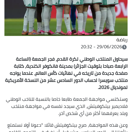
رياضة
29/06/2026 - 20:32
سيحاول المنتخب الوطني لكرة القدم، فجر الجمعة (الساعة
الرابعة صباحا بتوقيت الجزائر) بمدينة فانكوفر الكندية، كتابة
صفحة جديدة من تاريخه في نهائيات كأس العالم، عندما يواجه
منتخب سويسرا لحساب الدور السادس عشر من النسخة الأمريكية
لمونديال 2026.
وستكتسي مواجهة الجمعة طابعا خاصا بالنسبة للناخب الوطني
فلاديمير بيتكوفيتش، الذي سيجد نفسه في مواجهة منتخب
وبلد يعرفهما أكثر من أي شخص آخر.
وعن هذه المواجهة، صرح بيتكوفيتش قائلا: "دعونا أولا نستمتع
بتأهلنا إلى الدور السادس عشر قبل أن نفكر في التحدي القادم