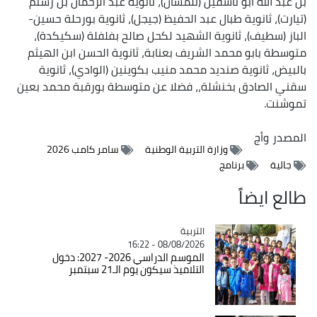
بن عبد الله أبو تاشفين (تلمسان)، ثانوية عبد الرحمان بن رستم
(تيارت)، ثانوية طبال عبد الحفيظ (جيجل)، ثانوية بورحلة حسين-
الباز (سطيف)، ثانوية الشهيد لكحل صالح بفلفلة (سكيكدة)،
متوسطة بابو محمد الشريف بعنابة، ثانوية الحسن ابن الهيثم
بالبيض، ثانوية صنديد محمد منيب بكوينين (الوادي)، ثانوية
سقني الصادق بخنشلة،، فضلا عن متوسطة بورقبة محمد بعين
تموشنت.
المصدر
وأج
وزارة التربية الوطنية
سامر كامب 2026
جالية
برنامج
طالع ايضاً
التربية
Catégorie
08/08/2026 - 16:22
الموسم الدراسي 2026- 2027: دخول
التلاميذ سيكون يوم الـ21 سبتمبر