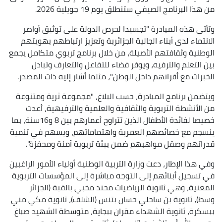
من هذا البرنامج الصيفي ستنطلق يوم 19 جويلية 2026.
وتأتي هذه المبادرة "تجسيدا لحرص الدولة على توثيق أواصر
الانتماء لدى أبناء الجالية الجزائرية وتعزيز ارتباطهم بهويتهم
الوطنية وثقافتهم الأصيلة، من خلال برنامج تربوي متكامل يجمع
بين التعلم والترفيه، ويوفر فضاء للتفاعل والتعارف وتبادل
الخبرات مع أقرانهم داخل الوطن"، مثلما أشار إليه ذات المصدر.
ويتضمن برنامج المبادرة، حسب البلاغ، "مجموعة ثرية ومتنوعة
من الأنشطة التربوية والثقافية والعلمية والترفيهية، أعدت
خصيصا لفائدة الأطفال الذين تتراوح أعمارهم بين 8 و16سنة، بما
ينسجم مع خصائصهم العمرية واهتماماتهم، ويسهم في تنمية
قدراتهم وصقل مواهبهم ضمن بيئة تربوية آمنة ومحفزة".
وفي هذا الإطار، دعت وزارة التربية الوطنية أولياء الأمور الراغبين
في تسجيل أبنائهم إلى التوجه مباشرة إلى المؤسسات التربوية
المعنية، وهي ثانوية الرياضيات محند مخبي بالقبة (الجزائر
وسط)، ثانوية بن ساحلي حسان بتنس (الشلف)، ثانوية مكي مني
ببسكرة، ثانوية الشهداء مقران ببجاية، متوسطة الشهيد صباغ