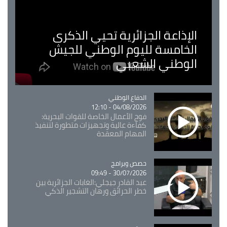
الإذاعة الجزائرية تحيي الذكرى
الخامسة لليوم الوطني للجيش
الوطني الشعبي
Catégorie
الدفاع الوطني
04/08/2026 - 12:10
فوج الأعمال الخاصة للقوات البحرية:
كفاءة عالية وتجهيزات متطورة لتنفيذ
المهام المعقدة
Catégorie
حصص وبرامج
30/07/2026 - 09:49
عبد القادر جيجلي:الغابات الجزائرية بين
خطر الحرائق ورهان التشجير الذكي