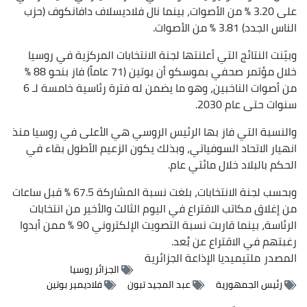
على 3.20 % من الأصوات، بينما نال فلاديسلاف دافانكوف (حزب
الناس الجدد) 3.81 % من الأصوات.
وبيّنت النتائج التي أعلنتها لجنة الانتخابات المركزية في روسيا
خلال مؤتمر صحفي بموسكو أن بوتين (71 عاماً) فاز بنحو 88 %
من أصوات الناخبين، وهو ما يضمن له فترة رئاسية خامسة لـ 6
سنوات حتى عام 2030.
والنسبة التي فاز بها الرئيس الروسي هي الأعلى في روسيا منذ
انهيار الاتحاد السوفياتي، وبذلك يكون الزعيم الأطول بقاء في
الحكم بالبلاد خلال مائتي عام.
وبحسب لجنة الانتخابات، بلغت نسبة المشاركة 67.5 % قبل ساعات
من إغلاق مكاتب الاقتراع في اليوم الثالث والأخير من انتخابات
الرئاسة، بينما قاربت نسبة التصويت الإلكتروني 90 % ممن أبدوا
رغبتهم في الاقتراع عن بُعد.
المصدر
ملتيميديا الإذاعة الجزائرية
الجزائر روسيا
رئيس الجمهورية
عبد المجيد تبون
فلاديمير بوتين